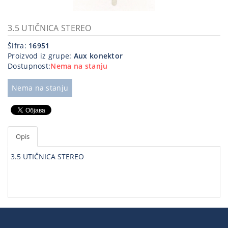
Kablovi
i
3.5 UTIČNICA STEREO
priključci
Šifra:
16951
Proizvod iz grupe:
Aux konektor
Kućna
Dostupnost:
Nema na stanju
tehnika
Poslovna
Nema na stanju
oprema,računari
Strujni
program
Opis
3.5 UTIČNICA STEREO