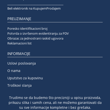
______________________________________
Beli elektronik na KupujemProdajem
PREUZIMANJE
Poresko identifikacioni broj
Potvrda o izvršenom evidentiranju za PDV
Obrazac za jednostrani raskid ugovora
Reklamacioni list
INFORMACIJE
Uslovi poslovanja
O nama
Uputstvo za kupovinu
Troškovi slanja
Trudimo se da budemo što precizniji u opisu proizvoda,
prikazu slika i samih cena, ali ne možemo garantovati da
su sve informacije kompletne i bez grešaka.