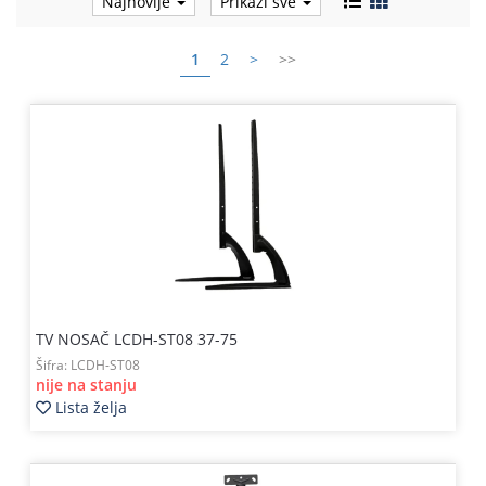
Najnovije
Prikaži sve
1
2
>
>>
TV NOSAČ LCDH-ST08 37-75
Šifra:
LCDH-ST08
nije na stanju
Lista želja