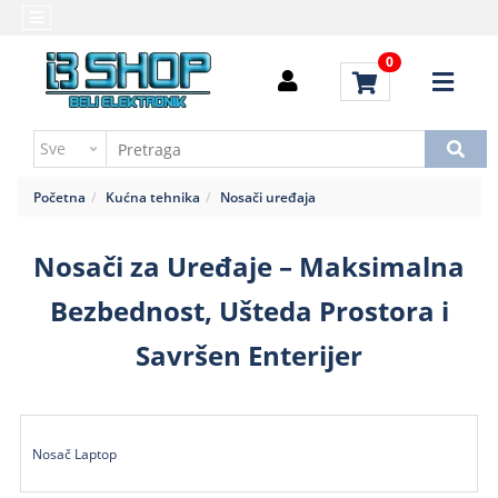
Kategorije
Početna
0
Alati
Brendovi
i
Kontakt
instrumenti
Uputstvo
Baterija,punjač
za
Početna
Kućna tehnika
Nosači uređaja
kupovinu
Daljinski
upravljači
Troškovi
Nosači za Uređaje – Maksimalna
slanja
Elektromehaničke
Bezbednost, Ušteda Prostora i
komponente
Savršen Enterijer
Elektronske
komponente
aktivne
Elektronske
Nosač Laptop
komponente
pasivne