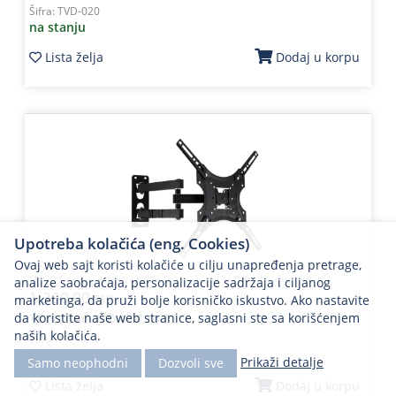
Šifra:
TVD-020
na stanju
Lista želja
Dodaj u korpu
Upotreba kolačića (eng. Cookies)
Ovaj web sajt koristi kolačiće u cilju unapređenja pretrage,
analize saobraćaja, personalizacije sadržaja i ciljanog
1.300,00
marketinga, da pruži bolje korisničko iskustvo. Ako nastavite
RSD.
da koristite naše web stranice, saglasni ste sa korišćenjem
TV NOSAČ TVD-014 14-55
naših kolačića.
Šifra:
TVD-014
na stanju
Prikaži detalje
Samo neophodni
Dozvoli sve
Lista želja
Dodaj u korpu