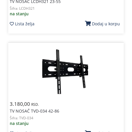
TV NOSAČ LCDH321 23-55
Šifra:
LCDH321
na stanju
Lista želja
Dodaj u korpu
3.180,00
RSD.
TV NOSAČ TVD-034 42-86
Šifra:
TVD-034
na stanju