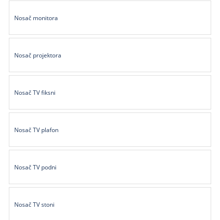
Kablovi
Nosač monitora
i
priključci
Kućna
Nosač projektora
tehnika
Poslovna
Nosač TV fiksni
oprema,računari
Strujni
program
Nosač TV plafon
Nosač TV podni
Nosač TV stoni