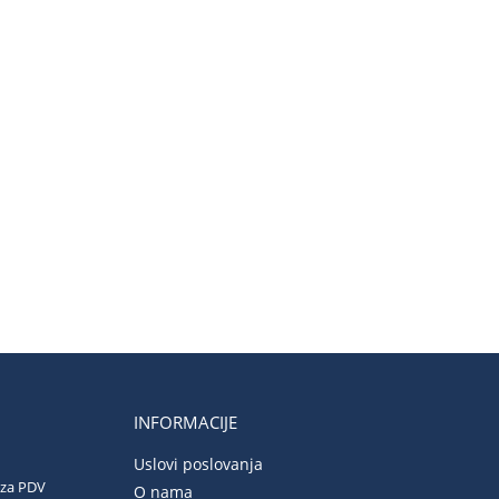
INFORMACIJE
Uslovi poslovanja
 za PDV
O nama