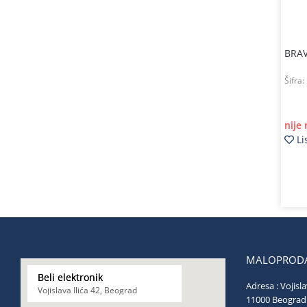
BRAV
Šifra:
nije
Li
MALOPRODA
Beli elektronik
Adresa : Vojisla
Vojislava Ilića 42, Beograd
11000 Be