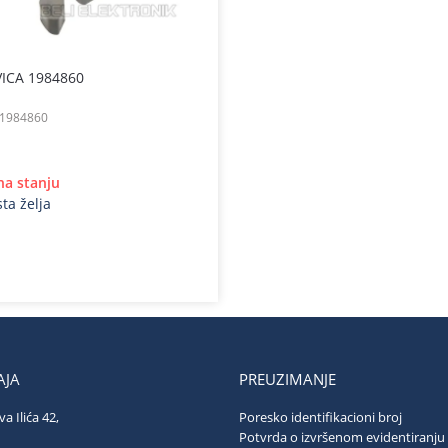
ICA 1984860
1984860
 na stanju
sta želja
JA
PREUZIMANJE
va Ilića 42,
Poresko identifikacioni broj
ograd
Potvrda o izvršenom evidentiranju