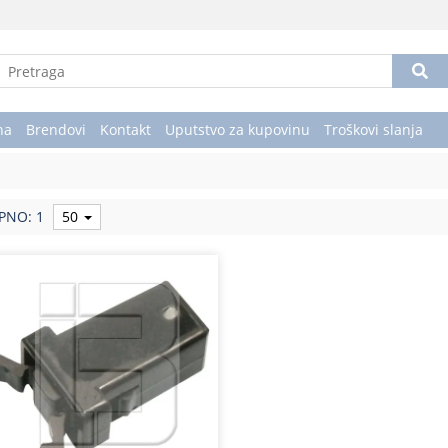
na
Brendovi
Kontakt
Uputstvo za kupovinu
Troškovi slanja
PNO: 1
50