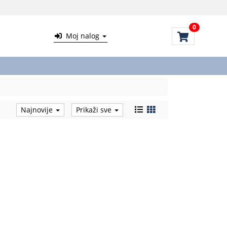
0
Moj nalog
Najnovije
Prikaži sve