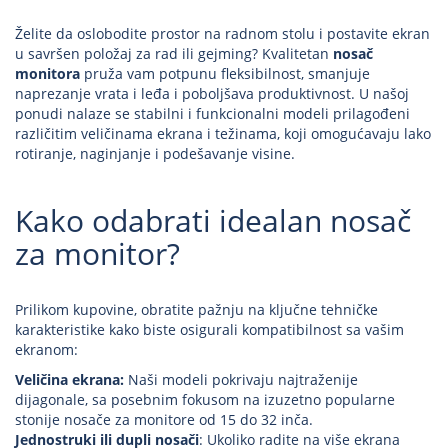
Želite da oslobodite prostor na radnom stolu i postavite ekran
u savršen položaj za rad ili gejming? Kvalitetan
nosač
monitora
pruža vam potpunu fleksibilnost, smanjuje
naprezanje vrata i leđa i poboljšava produktivnost. U našoj
ponudi nalaze se stabilni i funkcionalni modeli prilagođeni
različitim veličinama ekrana i težinama, koji omogućavaju lako
rotiranje, naginjanje i podešavanje visine.
Kako odabrati idealan nosač
za monitor?
Prilikom kupovine, obratite pažnju na ključne tehničke
karakteristike kako biste osigurali kompatibilnost sa vašim
ekranom:
Veličina ekrana:
Naši modeli pokrivaju najtraženije
dijagonale, sa posebnim fokusom na izuzetno popularne
stonije nosače za monitore od 15 do 32 inča.
Jednostruki ili dupli nosači
: Ukoliko radite na više ekrana