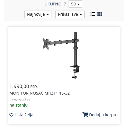
UKUPNO: 7
50
Kablovi
Najnovije
Prikaži sve
i
priključci
Kućna
tehnika
Poslovna
oprema,računari
Strujni
program
1.990,00
RSD.
MONITOR NOSAČ MHZ11 15-32
Šifra:
MHZ11
na stanju
Lista želja
Dodaj u korpu