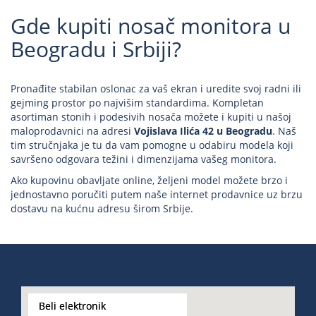
Gde kupiti nosač monitora u
Beogradu i Srbiji?
Pronađite stabilan oslonac za vaš ekran i uredite svoj radni ili
gejming prostor po najvišim standardima. Kompletan
asortiman stonih i podesivih nosača možete i kupiti u našoj
maloprodavnici na adresi
Vojislava Ilića 42 u Beogradu
. Naš
tim stručnjaka je tu da vam pomogne u odabiru modela koji
savršeno odgovara težini i dimenzijama vašeg monitora.
Ako kupovinu obavljate online, željeni model možete brzo i
jednostavno poručiti putem naše internet prodavnice uz brzu
dostavu na kućnu adresu širom Srbije.
Beli elektronik