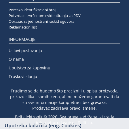
Poresko identifikacioni broj
Potvrda o izvršenom evidentiranju za PDV
Obrazac za jednostrani raskid ugovora
Reklamacioni list
INFORMACIJE
Uslovi poslovanja
O nama
Uputstvo za kupovinu
Troškovi slanja
Trudimo se da budemo što precizniji u opisu proizvoda,
prikazu slika i samih cena, ali ne možemo garantovati da
su sve informacije kompletne i bez grešaka.
Prodavac zadržava pravo izmene.
Beli elektronik © 2026. Sva prava zadržana. -
Izrada
internet prodavnice
-
Selltico.
Upotreba kolačića (eng. Cookies)