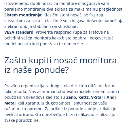
istovremeno, dupli nosač za monitore omogućava vam
paralelno montiranje dva ekrana za maksimalnu preglednost.
Sistem montiranja
: Klasični stoni nosači se fiksiraju
stezaljkom za ivicu stola, čime se izbegava bušenje nameštaja,
a ekran dobija stabilan i čvrst oslonac.
VESA standard
: Proverite raspored rupa za šrafove na
poleđini vašeg monitora kako biste odabrali odgovarajući
model nosača koji podržava te dimenzije.
Zašto kupiti nosač monitora
iz naše ponude?
Pravilna organizacija radnog stola direktno utiče na fokus
tokom rada. Naš asortiman obuhvata modele renomiranih i
pouzdanih brendova kao što su
Zeno, Kettz, V-Star i Andi
Metal
, koji garantuju dugotrajnost i sigurnost za vašu
računarsku opremu. Za artikle iz ponude stanje artikala je
uvek ažurirano, što obezbeđuje brzu i efikasnu realizaciju
svake porudžbine.