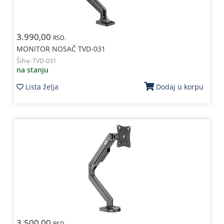
3.990,00
RSD.
MONITOR NOSAČ TVD-031
Šifra:
TVD-031
na stanju
Lista želja
Dodaj u korpu
3.500,00
RSD.