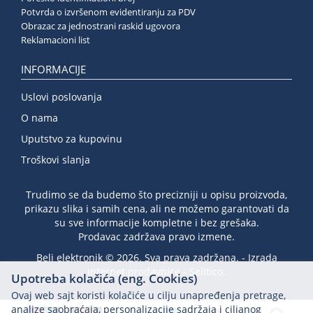
Potvrda o izvršenom evidentiranju za PDV
Obrazac za jednostrani raskid ugovora
Reklamacioni list
INFORMACIJE
Uslovi poslovanja
O nama
Uputstvo za kupovinu
Troškovi slanja
Trudimo se da budemo što precizniji u opisu proizvoda,
prikazu slika i samih cena, ali ne možemo garantovati da
su sve informacije kompletne i bez grešaka.
Prodavac zadržava pravo izmene.
Beli elektronik © 2026. Sva prava zadržana. -
Izrada
internet prodavnice
-
Selltico.
Upotreba kolačića (eng. Cookies)
Ovaj web sajt koristi kolačiće u cilju unapređenja pretrage,
analize saobraćaja, personalizacije sadržaja i ciljanog