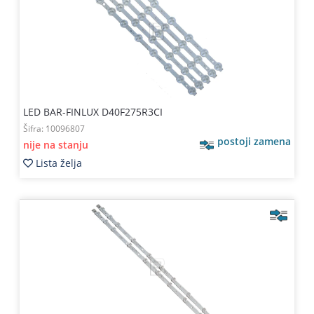
Kablovi
i
priključci
Kućna
tehnika
LED BAR-FINLUX D40F275R3CI
Poslovna
Šifra:
10096807
oprema,računari
postoji zamena
nije na stanju
Lista želja
Strujni
program