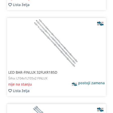
Lista želja
LED BAR-FINLUX 32FLKR185D
Šifra:
LT04x1LT05x2 FINLUX
postoji zamena
nije na stanju
Lista želja