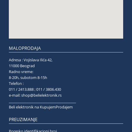
MALOPRODAJA
Adresa : Vojislava Ilića 42,
11000 Beograd
Radno vreme:
8-20h, subotom 8-15h
Telefon :
011 / 2413.888 ; 011 / 3806.430
e-mail:
shop@belielektronik.rs
______________________________________
Beli elektronik na KupujemProdajem
PREUZIMANJE
Poresko identifikacioni broj