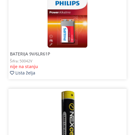
BATERIJA 9V/6LR61P
Šifra:
50042V
nije na stanju
Lista želja