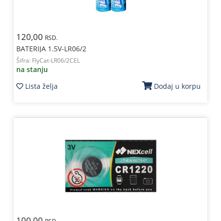
120,00
RSD.
BATERIJA 1.5V-LR06/2
Šifra:
FlyCat-LR06/2CEL
na stanju
Lista želja
Dodaj u korpu
100,00