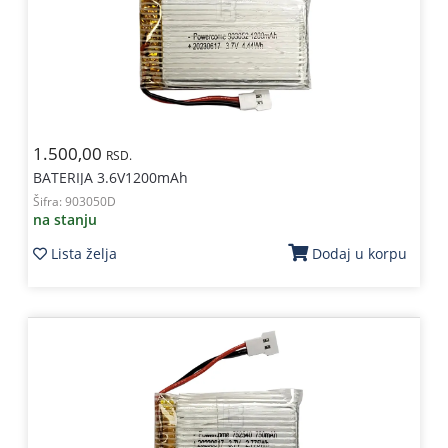
1.500,00
RSD.
BATERIJA 3.6V1200mAh
Šifra:
903050D
na stanju
Lista želja
Dodaj u korpu