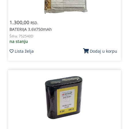
1.300,00
RSD.
BATERIJA 3.6V750mAh
Šifra:
752540D
na stanju
Lista želja
Dodaj u korpu