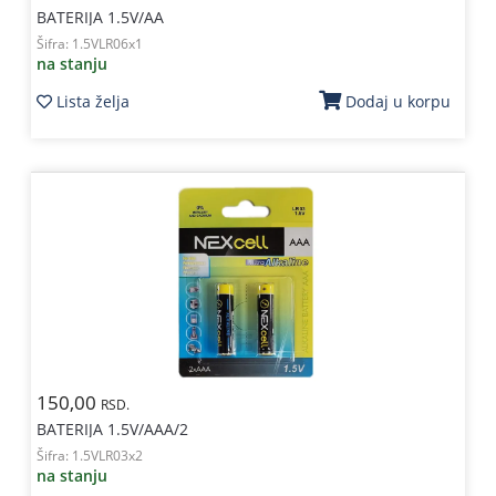
BATERIJA 1.5V/AA
Šifra:
1.5VLR06x1
na stanju
Lista želja
Dodaj u korpu
150,00
RSD.
BATERIJA 1.5V/AAA/2
Šifra:
1.5VLR03x2
na stanju