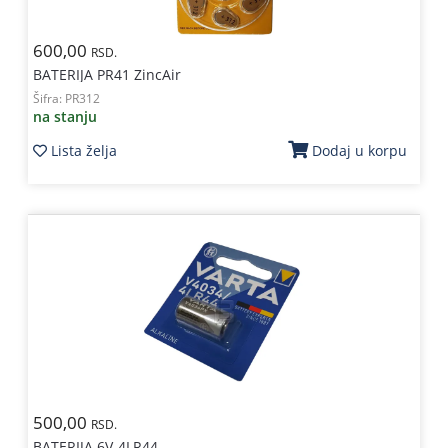
600,00
RSD.
BATERIJA PR41 ZincAir
Šifra:
PR312
na stanju
Lista želja
Dodaj u korpu
500,00
RSD.
BATERIJA 6V-4LR44