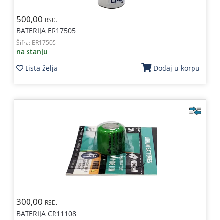
500,00
RSD.
BATERIJA ER17505
Šifra:
ER17505
na stanju
Lista želja
Dodaj u korpu
300,00
RSD.
BATERIJA CR11108