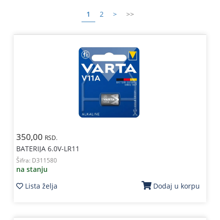
1
2
>
>>
350,00
RSD.
BATERIJA 6.0V-LR11
Šifra:
D311580
na stanju
Lista želja
Dodaj u korpu