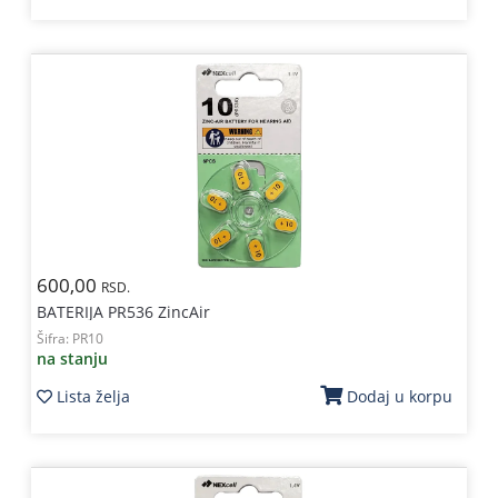
600,00
RSD.
BATERIJA PR536 ZincAir
Šifra:
PR10
na stanju
Lista želja
Dodaj u korpu