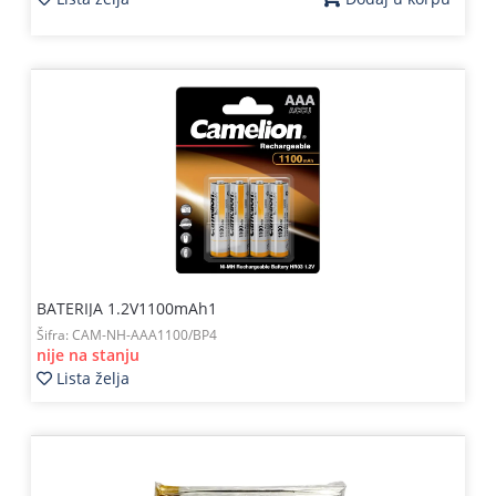
BATERIJA 1.2V1100mAh1
Šifra:
CAM-NH-AAA1100/BP4
nije na stanju
Lista želja