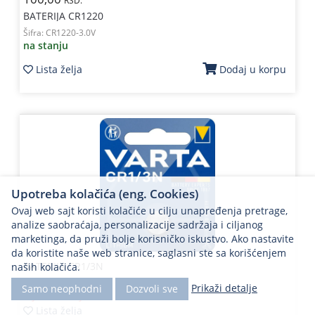
RSD.
BATERIJA CR1220
Šifra:
CR1220-3.0V
na stanju
Lista želja
Dodaj u korpu
Upotreba kolačića (eng. Cookies)
Ovaj web sajt koristi kolačiće u cilju unapređenja pretrage,
analize saobraćaja, personalizacije sadržaja i ciljanog
marketinga, da pruži bolje korisničko iskustvo. Ako nastavite
da koristite naše web stranice, saglasni ste sa korišćenjem
BATERIJA CR1/3N
naših kolačića.
Šifra:
901393
Prikaži detalje
Samo neophodni
Dozvoli sve
nije na stanju
Lista želja