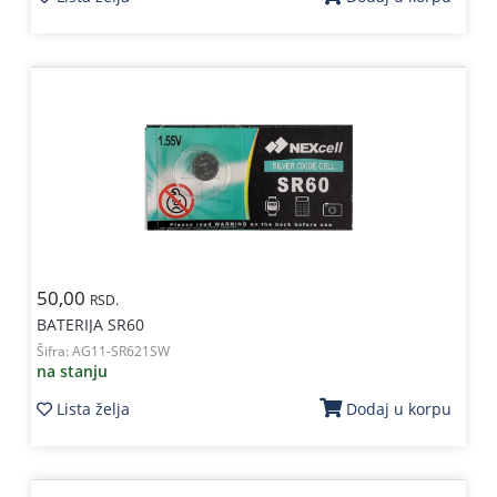
50,00
RSD.
BATERIJA SR60
Šifra:
AG11-SR621SW
na stanju
Lista želja
Dodaj u korpu