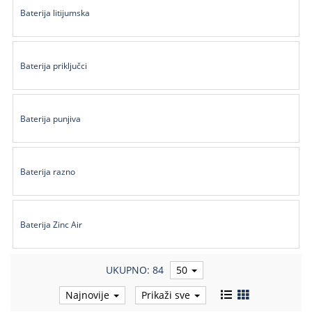
Baterija litijumska
Kablovi
i
priključci
Baterija priključci
Kućna
tehnika
Baterija punjiva
Poslovna
oprema,računari
Strujni
Baterija razno
program
Baterija Zinc Air
UKUPNO: 84
50
Najnovije
Prikaži sve