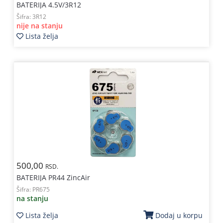
BATERIJA 4.5V/3R12
Šifra:
3R12
nije na stanju
Lista želja
500,00
RSD.
BATERIJA PR44 ZincAir
Šifra:
PR675
na stanju
Lista želja
Dodaj u korpu