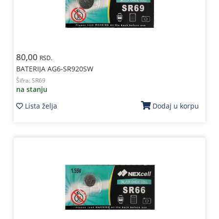
80,00
RSD.
BATERIJA AG6-SR920SW
Šifra:
SR69
na stanju
Lista želja
Dodaj u korpu