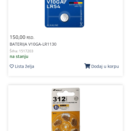
150,00
RSD.
BATERIJA V10GA-LR1130
Šifra:
1517203
na stanju
Lista želja
Dodaj u korpu