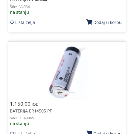
Šifra:
V4034
na stanju
Lista želja
Dodaj u korpu
1.150,00
RSD.
BATERIJA ER14505 PF
Šifra:
X349065
na stanju
Lista želja
Dodaj u korpu