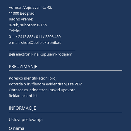
Adresa : Vojislava Ilića 42,
11000 Beograd
Radno vreme:
8-20h, subotom 8-15h
Telefon :
011 / 2413.888 ; 011 / 3806.430
e-mail:
shop@belielektronik.rs
______________________________________
Beli elektronik na KupujemProdajem
PREUZIMANJE
Poresko identifikacioni broj
Potvrda o izvršenom evidentiranju za PDV
Obrazac za jednostrani raskid ugovora
Reklamacioni list
INFORMACIJE
Uslovi poslovanja
O nama