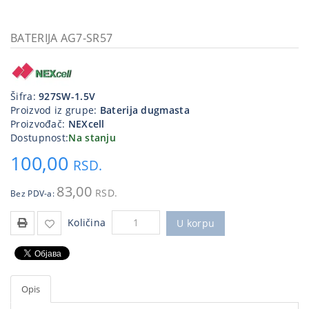
Kablovi
i
BATERIJA AG7-SR57
priključci
Kućna
tehnika
Šifra:
927SW-1.5V
Proizvod iz grupe:
Baterija dugmasta
Poslovna
Proizvođač:
NEXcell
oprema,računari
Dostupnost:
Na stanju
100,00
Strujni
RSD.
program
83,00
RSD.
Bez PDV-a:
Količina
U korpu
Opis