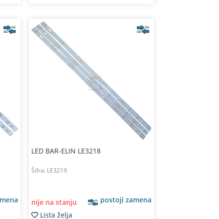
LED BAR-ELIN LE3218
Šifra:
LE3219
amena
postoji zamena
nije na stanju
Lista želja