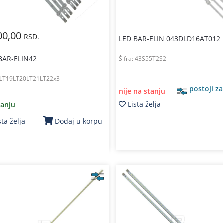
00,00
RSD.
LED BAR-ELIN 043DLD16AT012
BAR-ELIN42
Šifra:
43S55T2S2
LT19LT20LT21LT22x3
postoji z
nije na stanju
Lista želja
tanju
sta želja
Dodaj u korpu