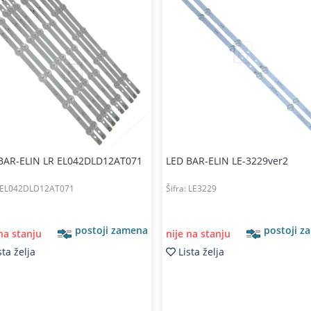
BAR-ELIN LR EL042DLD12AT071
LED BAR-ELIN LE-3229ver2
EL042DLD12AT071
Šifra:
LE3229
postoji zamena
postoji z
 na stanju
nije na stanju
sta želja
Lista želja