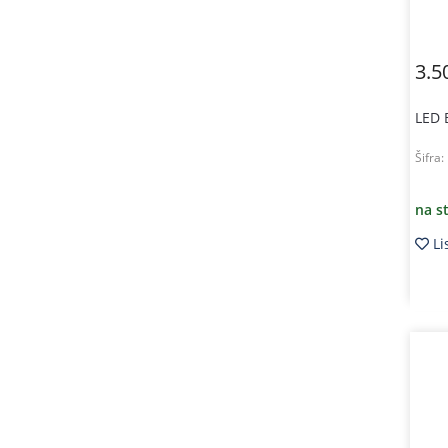
3.5
LED 
Šifra:
na s
Li