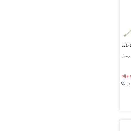
LED 
Šifra:
nije
Li