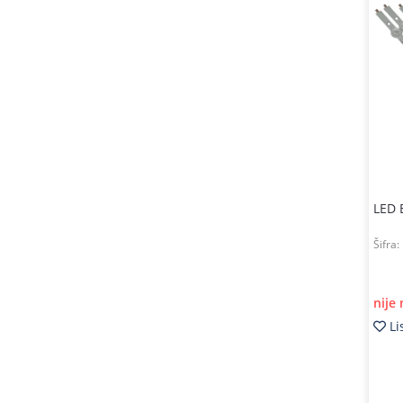
LED 
Šifra:
nije
Li