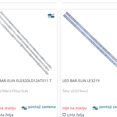
BAR-ELIN EL032DLD12AT011-T
LED BAR-ELIN LE3219
LT04x1LT05x2 ELIN
Šifra:
LE3219ver2
postoji zamena
postoji z
 na stanju
nije na stanju
sta želja
Lista želja