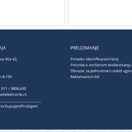
JA
PREUZIMANJE
va Ilića 42,
Poresko identifikacioni broj
ograd
Potvrda o izvršenom evidentiranju
Obrazac za jednostrani raskid ugo
ubotom 8-15h
Reklamacioni list
; 011 / 3806.430
lielektronik.rs
________________________
k na KupujemProdajem
proizvoda, prikazu slika i samih cena, ali ne možemo garantovati d