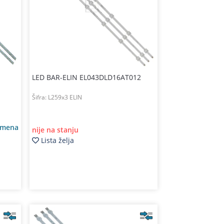
LED BAR-ELIN EL043DLD16AT012
Šifra:
L259x3 ELIN
amena
nije na stanju
Lista želja