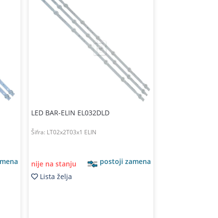
LED BAR-ELIN EL032DLD
Šifra:
LT02x2T03x1 ELIN
amena
postoji zamena
nije na stanju
Lista želja