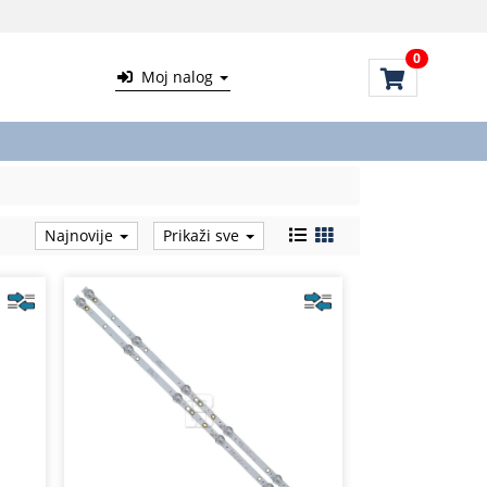
0
Moj nalog
Najnovije
Prikaži sve