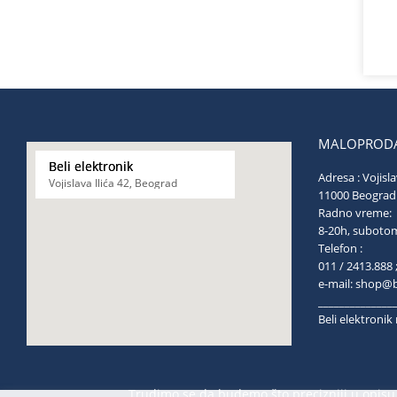
MALOPRODA
Beli elektronik
Adresa : Vojisla
Vojislava Ilića 42, Beograd
11000 Be
Radno vreme:
8-20h, s
Telefon :
011 / 2413.888 
e-mail:
shop@be
______________
Beli elektroni
Trudimo se da budemo što precizniji u opisu 