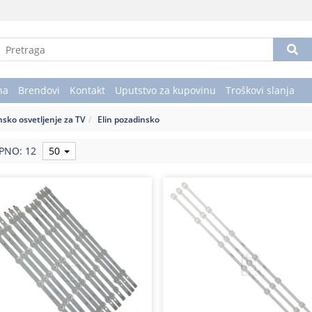
na
Brendovi
Kontakt
Uputstvo za kupovinu
Troškovi slanja
sko osvetljenje za TV
Elin pozadinsko
PNO: 12
50