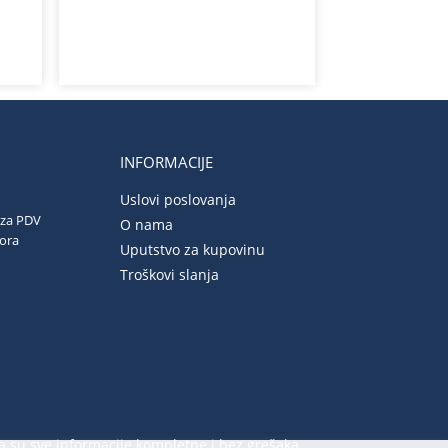
INFORMACIJE
Uslovi poslovanja
 za PDV
O nama
vora
Uputstvo za kupovinu
Troškovi slanja
a su sve informacije kompletne i bez grešaka.