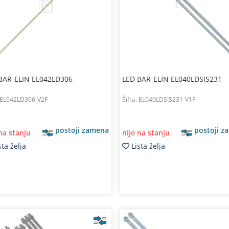
BAR-ELIN EL042LD306
LED BAR-ELIN EL040LDSIS231
EL042LD306-V2F
Šifra:
EL040LDSIS231-V1F
postoji zamena
postoji z
 na stanju
nije na stanju
sta želja
Lista želja