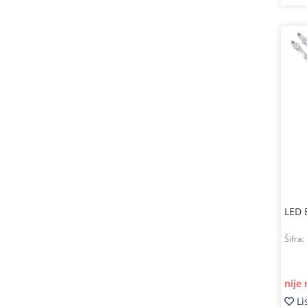
LED 
Šifra:
nije
Li