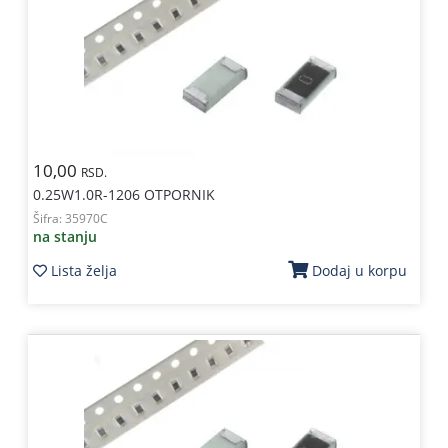
10,00
RSD.
0.25W1.0R-1206 OTPORNIK
Šifra:
35970C
na stanju
Lista želja
Dodaj u korpu