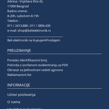
Adresa : Vojislava Ilića 42,
11000 Beograd
Radno vreme:
8-20h, subotom 8-15h
Telefon :
011 / 2413.888 ; 011 / 3806.430
e-mail:
shop@belielektronik.rs
______________________________________
Beli elektronik na KupujemProdajem
PREUZIMANJE
Poresko identifikacioni broj
Potvrda o izvršenom evidentiranju za PDV
Obrazac za jednostrani raskid ugovora
Reklamacioni list
INFORMACIJE
Uslovi poslovanja
O nama