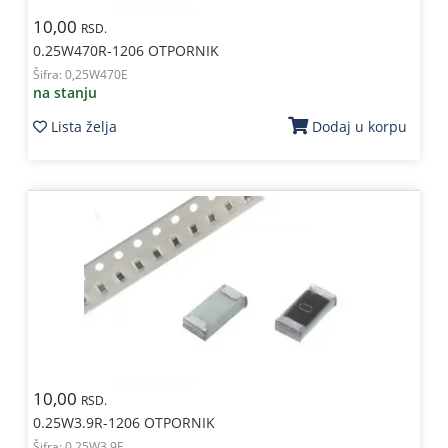
10,00
RSD.
0.25W470R-1206 OTPORNIK
Šifra:
0,25W470E
na stanju
Lista želja
Dodaj u korpu
10,00
RSD.
0.25W3.9R-1206 OTPORNIK
Šifra:
0,25W3,9E