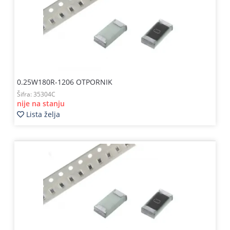
Kablovi
i
priključci
Kućna
tehnika
0.25W180R-1206 OTPORNIK
Poslovna
Šifra:
35304C
oprema,računari
nije na stanju
Lista želja
Strujni
program