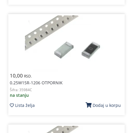
10,00
RSD.
0.25W15R-1206 OTPORNIK
Šifra:
35984C
na stanju
Lista želja
Dodaj u korpu