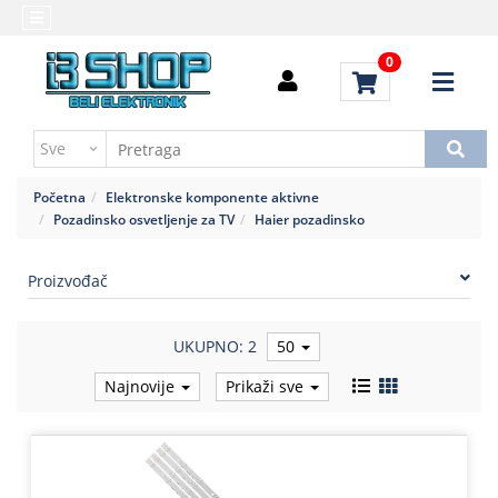
Kategorije
Početna
0
Alati
Brendovi
i
Kontakt
instrumenti
Uputstvo
Baterija,punjač
za
Početna
Elektronske komponente aktivne
kupovinu
Daljinski
Pozadinsko osvetljenje za TV
Haier pozadinsko
upravljači
Troškovi
slanja
Proizvođač
Elektromehaničke
komponente
UKUPNO: 2
50
Elektronske
komponente
Najnovije
Prikaži sve
aktivne
Elektronske
komponente
pasivne