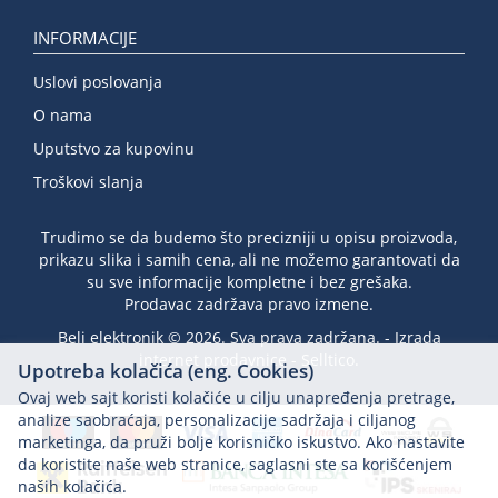
INFORMACIJE
Uslovi poslovanja
O nama
Uputstvo za kupovinu
Troškovi slanja
Trudimo se da budemo što precizniji u opisu proizvoda,
prikazu slika i samih cena, ali ne možemo garantovati da
su sve informacije kompletne i bez grešaka.
Prodavac zadržava pravo izmene.
Beli elektronik © 2026. Sva prava zadržana. -
Izrada
internet prodavnice
-
Selltico.
Upotreba kolačića (eng. Cookies)
Ovaj web sajt koristi kolačiće u cilju unapređenja pretrage,
analize saobraćaja, personalizacije sadržaja i ciljanog
marketinga, da pruži bolje korisničko iskustvo. Ako nastavite
da koristite naše web stranice, saglasni ste sa korišćenjem
naših kolačića.