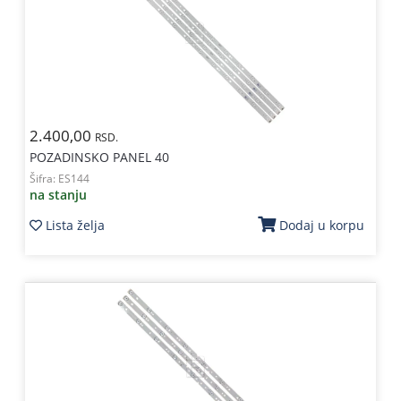
Kablovi
i
priključci
Kućna
tehnika
2.400,00
RSD.
Poslovna
POZADINSKO PANEL 40
oprema,računari
Šifra:
ES144
na stanju
Strujni
Lista želja
Dodaj u korpu
program