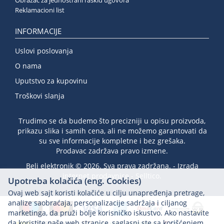
Reklamacioni list
INFORMACIJE
Uslovi poslovanja
O nama
Uputstvo za kupovinu
Troškovi slanja
Trudimo se da budemo što precizniji u opisu proizvoda,
prikazu slika i samih cena, ali ne možemo garantovati da
su sve informacije kompletne i bez grešaka.
Prodavac zadržava pravo izmene.
Beli elektronik © 2026. Sva prava zadržana. -
Izrada
internet prodavnice
-
Selltico.
Upotreba kolačića (eng. Cookies)
Ovaj web sajt koristi kolačiće u cilju unapređenja pretrage,
analize saobraćaja, personalizacije sadržaja i ciljanog
marketinga, da pruži bolje korisničko iskustvo. Ako nastavite
da koristite naše web stranice, saglasni ste sa korišćenjem