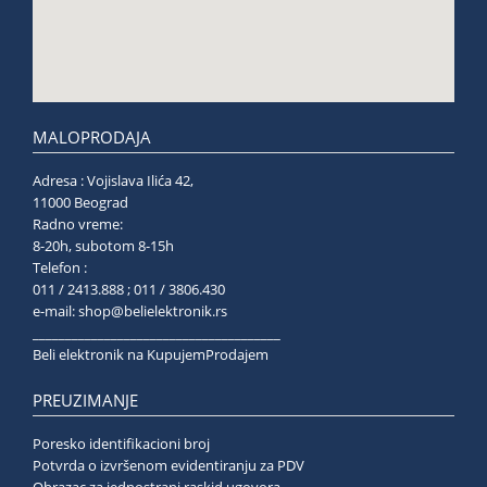
MALOPRODAJA
Adresa : Vojislava Ilića 42,
11000 Beograd
Radno vreme:
8-20h, subotom 8-15h
Telefon :
011 / 2413.888 ; 011 / 3806.430
e-mail:
shop@belielektronik.rs
______________________________________
Beli elektronik na KupujemProdajem
PREUZIMANJE
Poresko identifikacioni broj
Potvrda o izvršenom evidentiranju za PDV
Obrazac za jednostrani raskid ugovora