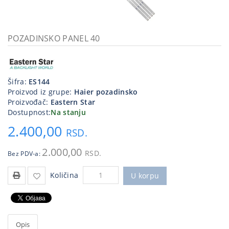
Kablovi
i
priključci
POZADINSKO PANEL 40
Kućna
tehnika
Šifra:
ES144
Poslovna
Proizvod iz grupe:
Haier pozadinsko
oprema,računari
Proizvođač:
Eastern Star
Dostupnost:
Na stanju
Strujni
2.400,00
program
RSD.
2.000,00
RSD.
Bez PDV-a:
Količina
U korpu
Opis