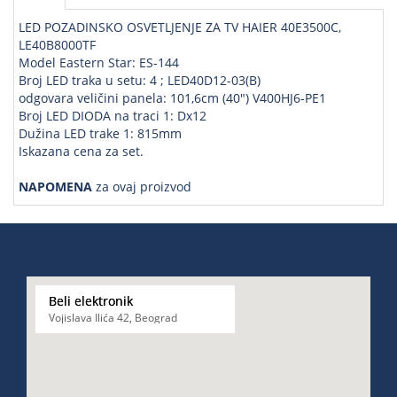
LED POZADINSKO OSVETLJENJE ZA TV HAIER 40E3500C,
LE40B8000TF
Model Eastern Star: ES-144
Broj LED traka u setu: 4 ; LED40D12-03(B)
odgovara veličini panela: 101,6cm (40") V400HJ6-PE1
Broj LED DIODA na traci 1: Dx12
Dužina LED trake 1: 815mm
Iskazana cena za set.
NAPOMENA
za ovaj proizvod
Beli elektronik
Vojislava Ilića 42, Beograd