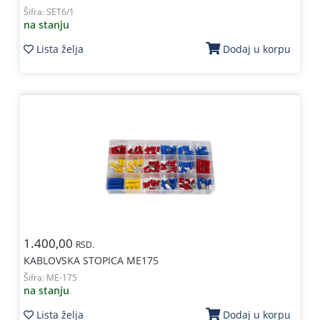
Šifra:
SET6/1
na stanju
Lista želja
Dodaj u korpu
1.400,00
RSD.
KABLOVSKA STOPICA ME175
Šifra:
ME-175
na stanju
Lista želja
Dodaj u korpu