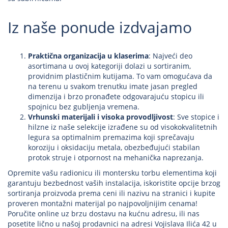
Iz naše ponude izdvajamo
Praktična organizacija u klaserima
: Najveći deo
asortimana u ovoj kategoriji dolazi u sortiranim,
providnim plastičnim kutijama. To vam omogućava da
na terenu u svakom trenutku imate jasan pregled
dimenzija i brzo pronađete odgovarajuću stopicu ili
spojnicu bez gubljenja vremena.
Vrhunski materijali i visoka provodljivost
: Sve stopice i
hilzne iz naše selekcije izrađene su od visokokvalitetnih
legura sa optimalnim premazima koji sprečavaju
koroziju i oksidaciju metala, obezbeđujući stabilan
protok struje i otpornost na mehanička naprezanja.
Opremite vašu radionicu ili montersku torbu elementima koji
garantuju bezbednost vaših instalacija, iskoristite opcije brzog
sortiranja proizvoda prema ceni ili nazivu na stranici i kupite
proveren montažni materijal po najpovoljnijim cenama!
Poručite online uz brzu dostavu na kućnu adresu, ili nas
posetite lično u našoj prodavnici na adresi Vojislava Ilića 42 u