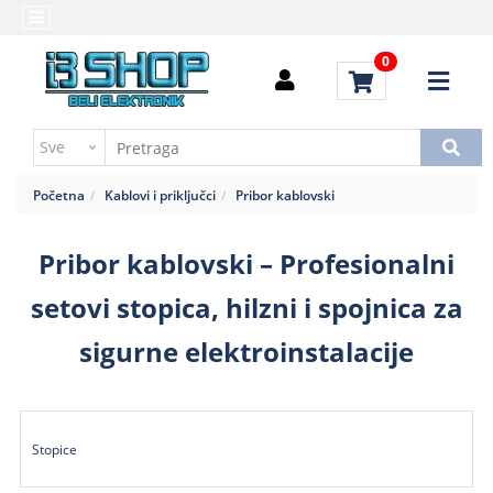
Kategorije
Početna
0
Alati
Brendovi
i
Kontakt
instrumenti
Uputstvo
Baterija,punjač
za
Početna
Kablovi i priključci
Pribor kablovski
kupovinu
Daljinski
upravljači
Troškovi
Pribor kablovski – Profesionalni
slanja
Elektromehaničke
setovi stopica, hilzni i spojnica za
komponente
sigurne elektroinstalacije
Elektronske
komponente
aktivne
Elektronske
Stopice
komponente
pasivne