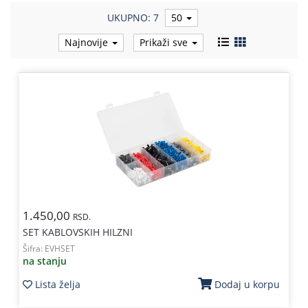
UKUPNO: 7
50
Kablovi
i
Najnovije
Prikaži sve
priključci
Kućna
tehnika
Poslovna
oprema,računari
Strujni
program
1.450,00
RSD.
SET KABLOVSKIH HILZNI
Šifra:
EVHSET
na stanju
Lista želja
Dodaj u korpu