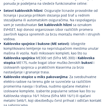
ponuda je podeljena na sledeće funkcionalne celine:
Setovi kablovskih hilzni
: Osigurajte licnaste provodnike od
licnanja i pucanja prilikom stezanja pod šraf u rednim
stezaljkama ili automatskim osiguračima. Na raspolaganju
vam je sveobuhvatan
Set kablovskih hilzni
sa oznakom
EVHSET, koji donosi organizovan izbor različitih promera
završnih kapica spremnih za brzu montažu mernih i strujnih
vodova.
Kablovske spojnice i buksne (ME setovi)
: Izbegnite
komplikovano lemljenje na nepristupačnim mestima unutar
mašina ili vozila. Naši miksovani kompleti, kao što su
Kablovska spojnica
ME300 set (šifra ME-300) i
Kablovska
stopica
ME175, nude bogat izbor muško-ženskih
buksni
i
izolovanih spojnica u praktičnim klaserima za brzo
nastavljanje i grananje trasa.
Kablovske stopice u miks pakovanjima
: Za sveobuhvatne
elektro-radove na terenu gde se susrećete sa različitim
promerima navoja i šrafova, nudimo ojačane metalne i
izolovane komplete. Izaberite popularne setove kao što su
Kablovska stopica 16/1 hilzna (šifra MIX 16/1) ili ojačani
metalni Set6/1, koji obezbeđuju čvrst prihvat i odličan kontakt
sa sabirnicama.