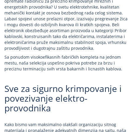
opremate radionicu za precizno krimpovanje mrežnih i
energetskih provodnika? U svetu elektrotehnike, kvalitetan
mehanički kontakt je osnova bezbednog rada celog sistema.
Labavi spojevi unose prelazni otpor, izazivaju pregrevanje žica
i mogu dovesti do ozbiljnih kvarova ili kratkih spojeva. Beli
elektronik obezbeđuje asortiman proizvoda u kategoriji Pribor
kablovski, konstruisanih tako da električarima, instalaterima i
elektroničarima pruže maksimalnu stabilnost spoja, vrhunsku
provodljivost i dugotrajnu zaštitu provodnika.
Sa ponudom visokoefikasnih fabričkih kompleta na jednom
mestu, naša selekcija uspešno pokriva potrebe za brzu i
preciznu terminaciju svih vrsta bakarnih i licnastih kablova.
Sve za sigurno krimpovanje i
povezivanje elektro-
provodnika
Kako bismo vam maksimalno olakšali organizaciju sitnog
materijala i pronalaženje adekvatnih dimenzija na sajtu, naša