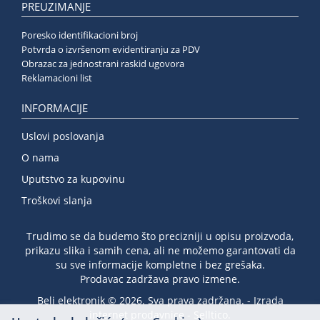
PREUZIMANJE
Poresko identifikacioni broj
Potvrda o izvršenom evidentiranju za PDV
Obrazac za jednostrani raskid ugovora
Reklamacioni list
INFORMACIJE
Uslovi poslovanja
O nama
Uputstvo za kupovinu
Troškovi slanja
Trudimo se da budemo što precizniji u opisu proizvoda,
prikazu slika i samih cena, ali ne možemo garantovati da
su sve informacije kompletne i bez grešaka.
Prodavac zadržava pravo izmene.
Beli elektronik © 2026. Sva prava zadržana. -
Izrada
internet prodavnice
-
Selltico.