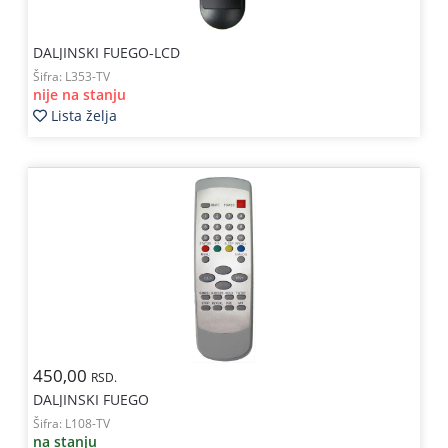
DALJINSKI FUEGO-LCD
Šifra:
L353-TV
nije na stanju
Lista želja
450,00
RSD.
DALJINSKI FUEGO
Šifra:
L108-TV
na stanju