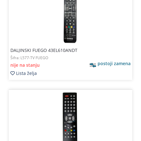
Kablovi
i
priključci
Kućna
tehnika
DALJINSKI FUEGO 43EL610ANDT
Poslovna
Šifra:
L577-TV FUEGO
oprema,računari
postoji zamena
nije na stanju
Lista želja
Strujni
program