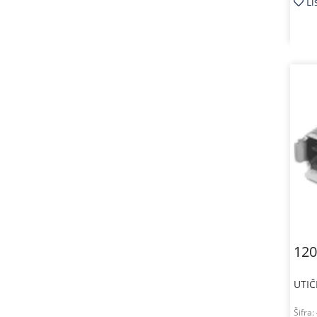
Li
120
UTIČ
Šifra: