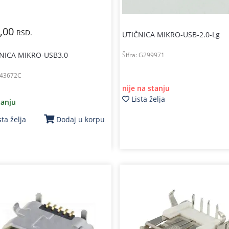
,00
RSD.
UTIČNICA MIKRO-USB-2.0-Lg
NICA MIKRO-USB3.0
Šifra:
G299971
43672C
nije na stanju
Lista želja
tanju
sta želja
Dodaj u korpu