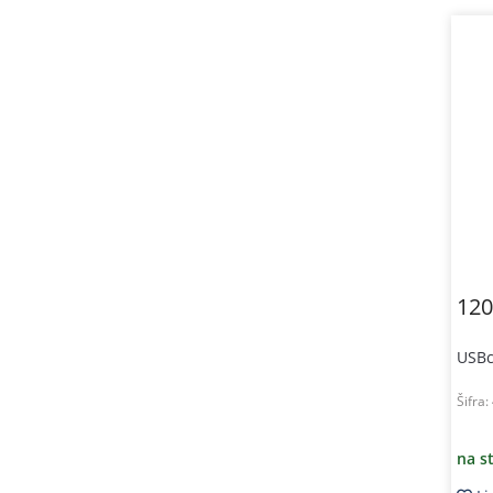
120
USBc
Šifra:
na s