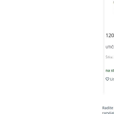
120
UTIČ
Šifra:
na s
Li
Radite
razvija