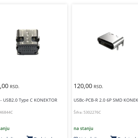
,00
120,00
RSD.
RSD.
- USB2.0 Type C KONEKTOR
USBc-PCB-R 2.0 6P SMD KONE
46844C
Šifra:
5302276C
tanju
na stanju