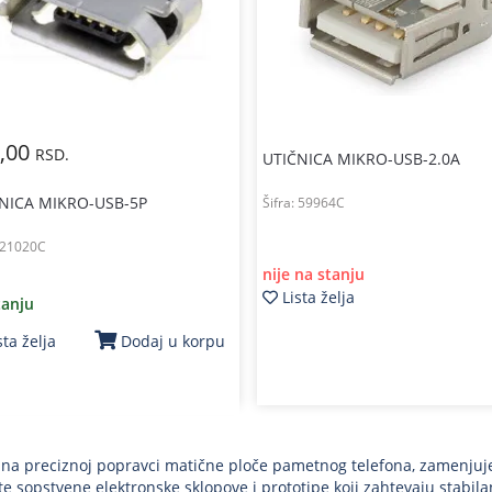
,00
RSD.
UTIČNICA MIKRO-USB-2.0A
NICA MIKRO-USB-5P
Šifra:
59964C
21020C
nije na stanju
Lista želja
tanju
sta želja
Dodaj u korpu
 na preciznoj popravci matične ploče pametnog telefona, zamenjujet
te sopstvene elektronske sklopove i prototipe koji zahtevaju stabilan