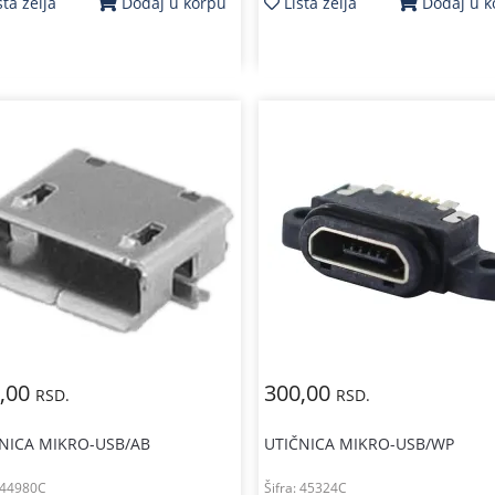
sta želja
Lista želja
Dodaj u korpu
Dodaj u 
,00
300,00
RSD.
RSD.
NICA MIKRO-USB/AB
UTIČNICA MIKRO-USB/WP
44980C
Šifra:
45324C