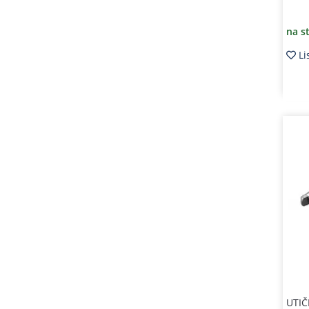
na s
Li
UTIČ