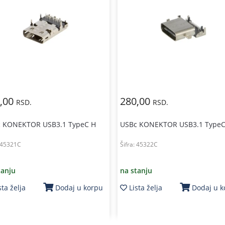
,00
280,00
RSD.
RSD.
 KONEKTOR USB3.1 TypeC H
USBc KONEKTOR USB3.1 TypeC
45321C
Šifra:
45322C
tanju
na stanju
sta želja
Lista želja
Dodaj u korpu
Dodaj u 