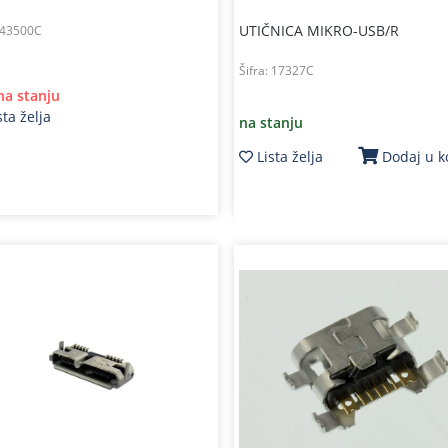
UTIČNICA MIKRO-USB/R
43500C
Šifra:
17327C
 na stanju
sta želja
na stanju
Lista želja
Dodaj u 