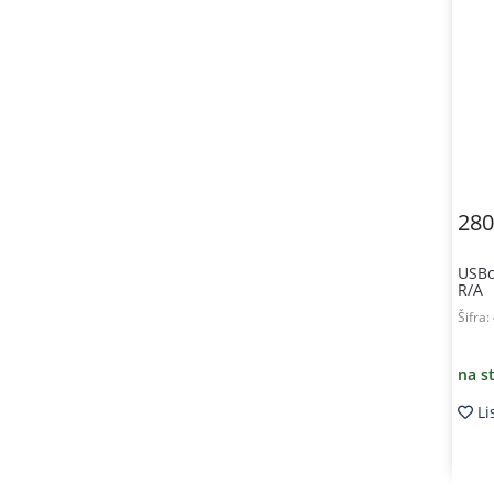
280
USBc
R/A
Šifra:
na s
Li