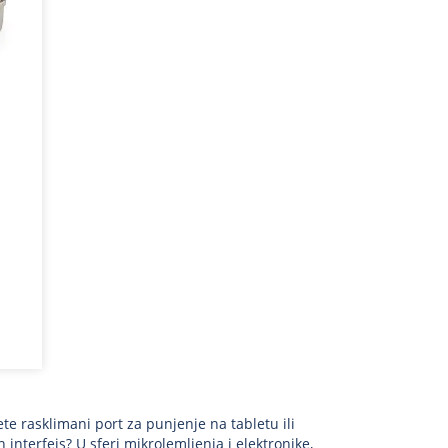
e rasklimani port za punjenje na tabletu ili
 interfejs? U sferi mikrolemljenja i elektronike,