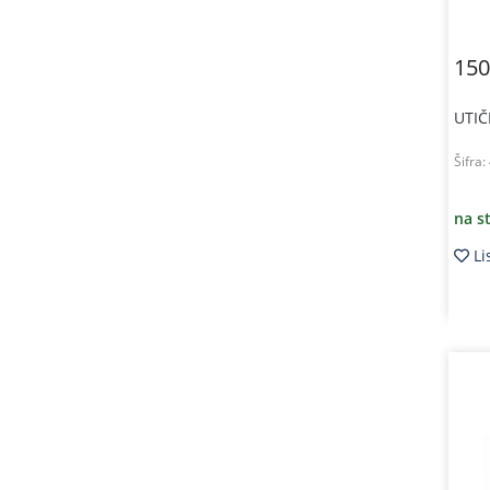
150
UTIČ
Šifra:
na s
Li