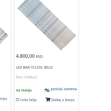
4.800,00
RSD.
LED BAR-TCL55C BELO
Šifra:
LT556x12
postoji zamena
na stanju
korpu
Lista želja
Dodaj u korpu