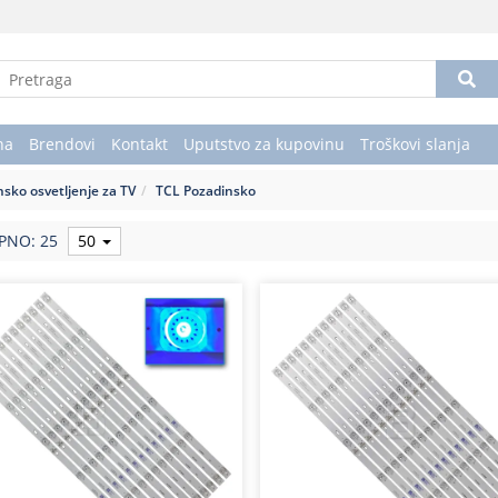
na
Brendovi
Kontakt
Uputstvo za kupovinu
Troškovi slanja
sko osvetljenje za TV
TCL Pozadinsko
PNO: 25
50