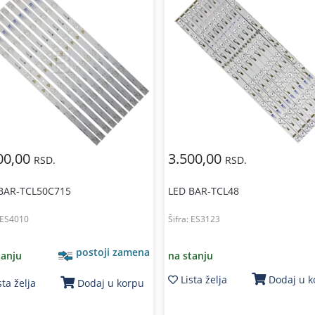
00,00
3.500,00
RSD.
RSD.
BAR-TCL50C715
LED BAR-TCL48
ES4010
Šifra:
ES3123
postoji zamena
tanju
na stanju
Lista želja
Dodaj u 
sta želja
Dodaj u korpu