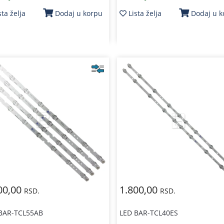
sta želja
Lista želja
Dodaj u korpu
Dodaj u 
00,00
1.800,00
RSD.
RSD.
BAR-TCL55AB
LED BAR-TCL40ES