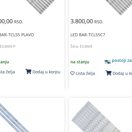
00,00
3.800,00
RSD.
RSD.
BAR-TCL55 PLAVO
LED BAR-TCL55C7
ES3609-P
Šifra:
ES3609
postoji z
tanju
na stanju
sta želja
Dodaj u korpu
Lista želja
Dodaj u 