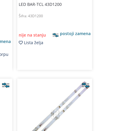
LED BAR-TCL 43D1200
Šifra:
43D1200
postoji zamena
nije na stanju
amena
Lista želja
korpu