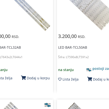
00,00
3.200,00
RSD.
RSD.
BAR-TCL32AB
LED BAR-TCL50AB
LT643x2LT644x1
Šifra:
LT590x8LT591x2
postoji z
tanju
na stanju
sta želja
Dodaj u korpu
Lista želja
Dodaj u 