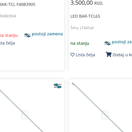
3.500,00
RSD.
BAR-TCL F40B3905
LED BAR-TCL65
F40B3904
Šifra:
LT445x6
postoji zamena
 na stanju
postoji z
sta želja
na stanju
Lista želja
Dodaj u 