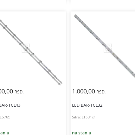
00,00
1.000,00
RSD.
RSD.
BAR-TCL43
LED BAR-TCL32
ES765
Šifra:
LT531x1
tanju
na stanju