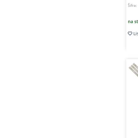
Šifra:
na s
Li