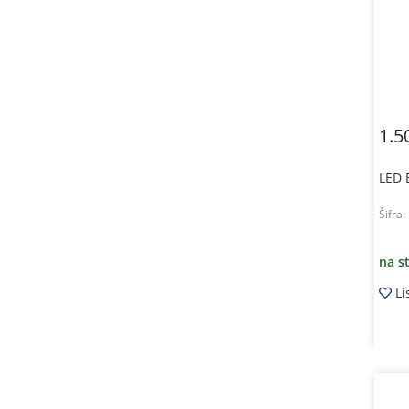
1.5
LED 
Šifra:
na s
Li