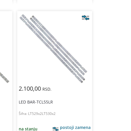
2.100,00
RSD.
LED BAR-TCL55LR
Šifra:
LT529x2LT530x2
postoji zamena
na stanju