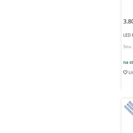
3.8
LED 
Šifra:
na s
Li