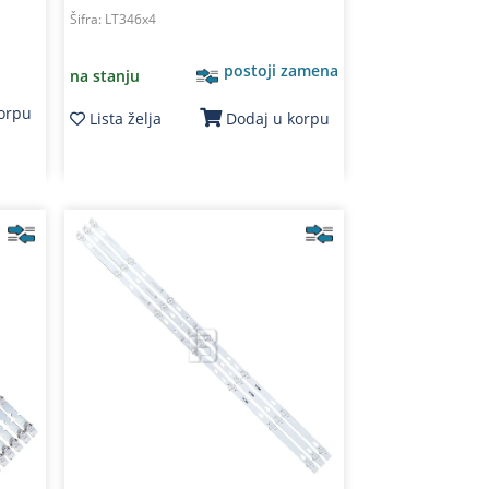
Šifra:
LT346x4
postoji zamena
na stanju
korpu
Lista želja
Dodaj u korpu