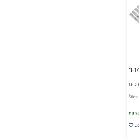
3.1
LED 
Šifra:
na s
Li