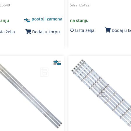
ES640
Šifra:
ES492
postoji zamena
tanju
na stanju
Lista želja
Dodaj u 
sta želja
Dodaj u korpu