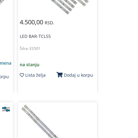
4.500,00
RSD.
LED BAR-TCL55
Šifra:
ES501
amena
na stanju
Lista želja
Dodaj u korpu
korpu