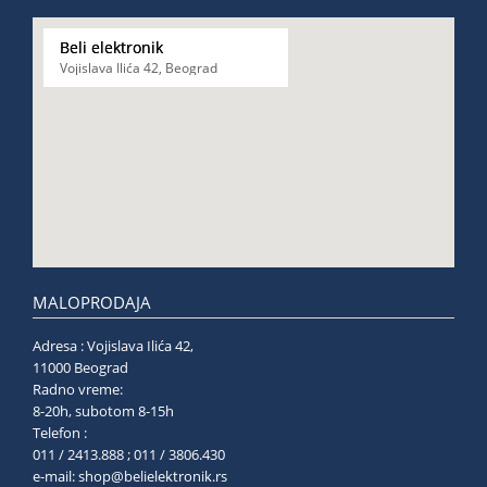
Kablovi
Beli elektronik
i
Vojislava Ilića 42, Beograd
priključci
Kućna
tehnika
Poslovna
oprema,računari
Strujni
program
MALOPRODAJA
Adresa : Vojislava Ilića 42,
11000 Beograd
Radno vreme:
8-20h, subotom 8-15h
Telefon :
011 / 2413.888 ; 011 / 3806.430
e-mail:
shop@belielektronik.rs