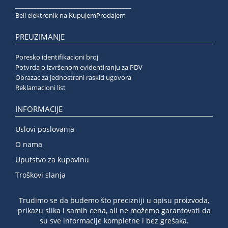
______________________________________
Beli elektronik na KupujemProdajem
PREUZIMANJE
Poresko identifikacioni broj
Potvrda o izvršenom evidentiranju za PDV
Obrazac za jednostrani raskid ugovora
Reklamacioni list
INFORMACIJE
Uslovi poslovanja
O nama
Uputstvo za kupovinu
Troškovi slanja
Trudimo se da budemo što precizniji u opisu proizvoda,
prikazu slika i samih cena, ali ne možemo garantovati da
su sve informacije kompletne i bez grešaka.