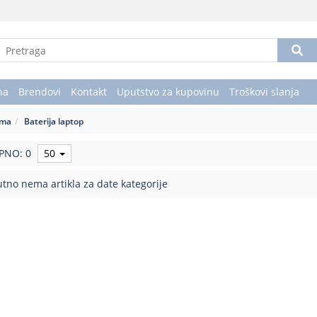
na
Brendovi
Kontakt
Uputstvo za kupovinu
Troškovi slanja
ema
Baterija laptop
PNO: 0
50
tno nema artikla za date kategorije