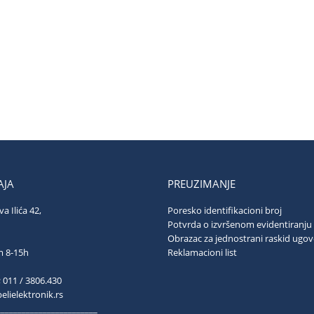
JA
PREUZIMANJE
va Ilića 42,
Poresko identifikacioni broj
ograd
Potvrda o izvršenom evidentiranju
Obrazac za jednostrani raskid ugo
ubotom 8-15h
Reklamacioni list
; 011 / 3806.430
lielektronik.rs
________________________