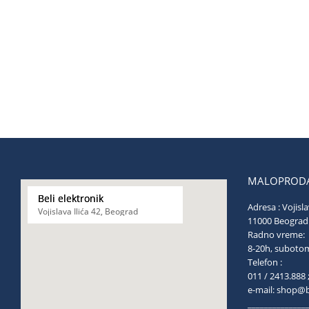
MALOPRODA
Beli elektronik
Adresa : Vojisla
Vojislava Ilića 42, Beograd
11000 Be
Radno vreme:
8-20h, s
Telefon :
011 / 2413.888 
e-mail:
shop@be
______________