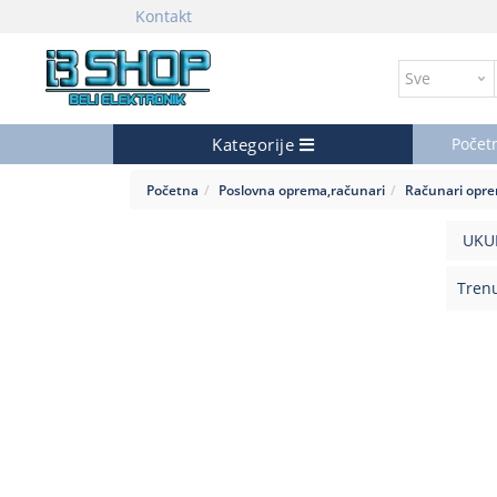
Kontakt
Kategorije
Počet
Početna
Poslovna oprema,računari
Računari opr
UKU
Trenu