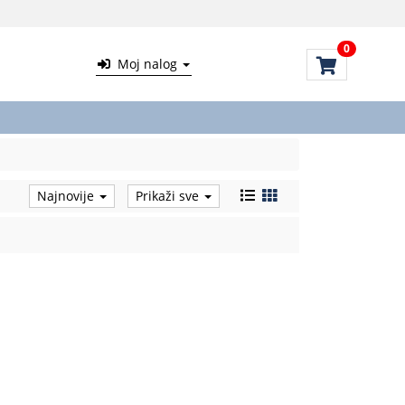
0
Moj nalog
Najnovije
Prikaži sve