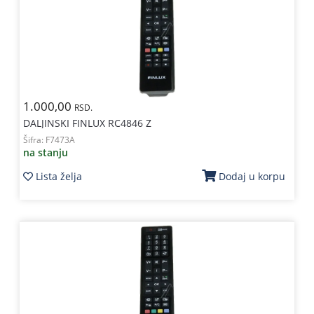
Kablovi
i
priključci
Kućna
tehnika
1.000,00
RSD.
Poslovna
DALJINSKI FINLUX RC4846 Z
oprema,računari
Šifra:
F7473A
na stanju
Strujni
Lista želja
Dodaj u korpu
program