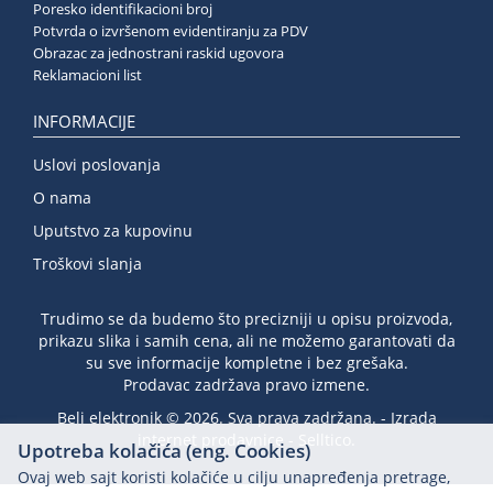
Poresko identifikacioni broj
Potvrda o izvršenom evidentiranju za PDV
Obrazac za jednostrani raskid ugovora
Reklamacioni list
INFORMACIJE
Uslovi poslovanja
O nama
Uputstvo za kupovinu
Troškovi slanja
Trudimo se da budemo što precizniji u opisu proizvoda,
prikazu slika i samih cena, ali ne možemo garantovati da
su sve informacije kompletne i bez grešaka.
Prodavac zadržava pravo izmene.
Beli elektronik © 2026. Sva prava zadržana. -
Izrada
internet prodavnice
-
Selltico.
Upotreba kolačića (eng. Cookies)
Ovaj web sajt koristi kolačiće u cilju unapređenja pretrage,