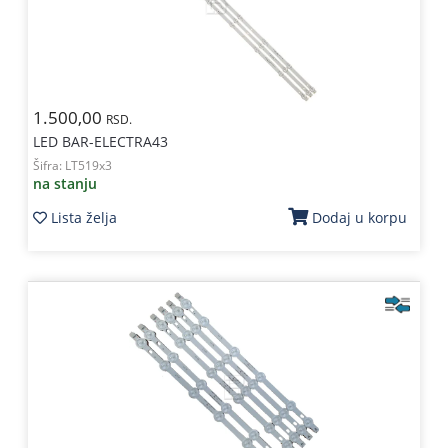
Kablovi
i
priključci
Kućna
1.500,00
RSD.
tehnika
LED BAR-ELECTRA43
Šifra:
LT519x3
Poslovna
na stanju
oprema,računari
Lista želja
Dodaj u korpu
Strujni
program