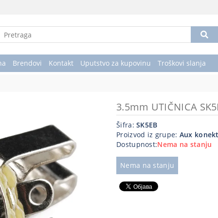
na
Brendovi
Kontakt
Uputstvo za kupovinu
Troškovi slanja
3.5mm UTIČNICA SK5
Šifra:
SK5EB
Proizvod iz grupe:
Aux konek
Dostupnost:
Nema na stanju
Nema na stanju