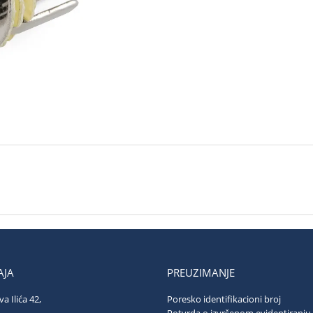
JA
PREUZIMANJE
va Ilića 42,
Poresko identifikacioni broj