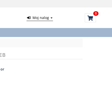
0
Moj nalog
EB
tor