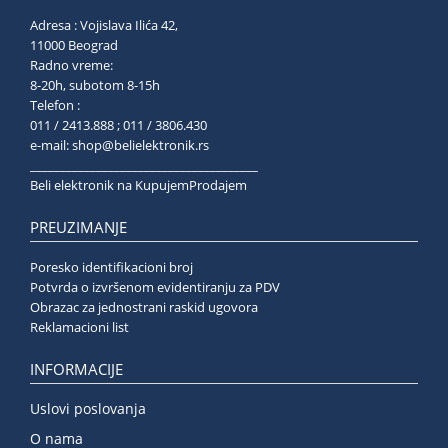
Adresa : Vojislava Ilića 42,
11000 Beograd
Radno vreme:
8-20h, subotom 8-15h
Telefon :
011 / 2413.888 ; 011 / 3806.430
e-mail:
shop@belielektronik.rs
______________________________________
Beli elektronik na KupujemProdajem
PREUZIMANJE
Poresko identifikacioni broj
Potvrda o izvršenom evidentiranju za PDV
Obrazac za jednostrani raskid ugovora
Reklamacioni list
INFORMACIJE
Uslovi poslovanja
O nama