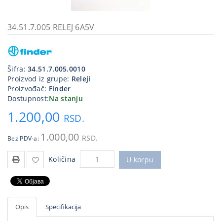
Kablovi
i
34.51.7.005 RELEJ 6A5V
priključci
Kućna
tehnika
Šifra:
34.51.7.005.0010
Proizvod iz grupe:
Releji
Poslovna
Proizvođač:
Finder
oprema,računari
Dostupnost:
Na stanju
1.200,00
Strujni
RSD.
program
1.000,00
RSD.
Bez PDV-a:
Količina
U korpu
Opis
Specifikacija