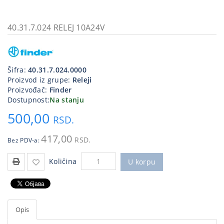
Kablovi
i
40.31.7.024 RELEJ 10A24V
priključci
Kućna
tehnika
Šifra:
40.31.7.024.0000
Proizvod iz grupe:
Releji
Poslovna
Proizvođač:
Finder
oprema,računari
Dostupnost:
Na stanju
500,00
Strujni
RSD.
program
417,00
RSD.
Bez PDV-a:
Količina
U korpu
Opis