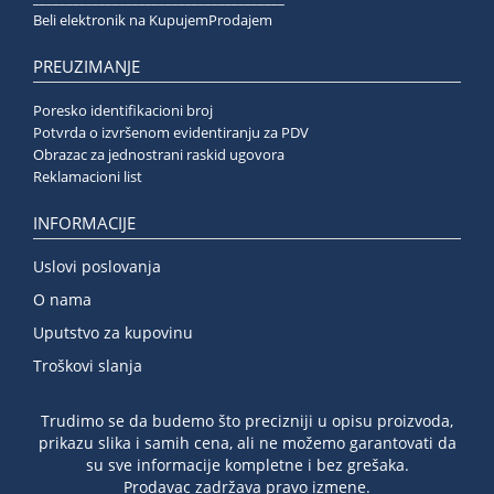
Beli elektronik na KupujemProdajem
PREUZIMANJE
Poresko identifikacioni broj
Potvrda o izvršenom evidentiranju za PDV
Obrazac za jednostrani raskid ugovora
Reklamacioni list
INFORMACIJE
Uslovi poslovanja
O nama
Uputstvo za kupovinu
Troškovi slanja
Trudimo se da budemo što precizniji u opisu proizvoda,
prikazu slika i samih cena, ali ne možemo garantovati da
su sve informacije kompletne i bez grešaka.
Prodavac zadržava pravo izmene.