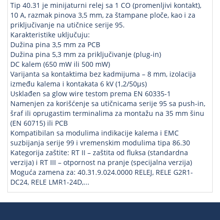
Tip 40.31 je minijaturni relej sa 1 CO (promenljivi kontakt),
10 A, razmak pinova 3,5 mm, za štampane ploče, kao i za
priključivanje na utičnice serije 95.
Karakteristike uključuju:
Dužina pina 3,5 mm za PCB
Dužina pina 5,3 mm za priključivanje (plug-in)
DC kalem (650 mW ili 500 mW)
Varijanta sa kontaktima bez kadmijuma – 8 mm, izolacija
između kalema i kontakata 6 kV (1,2/50µs)
Usklađen sa glow wire testom prema EN 60335-1
Namenjen za korišćenje sa utičnicama serije 95 sa push-in,
šraf ili oprugastim terminalima za montažu na 35 mm šinu
(EN 60715) ili PCB
Kompatibilan sa modulima indikacije kalema i EMC
suzbijanja serije 99 i vremenskim modulima tipa 86.30
Kategorija zaštite: RT II – zaštita od fluksa (standardna
verzija) i RT III – otpornost na pranje (specijalna verzija)
Moguća zamena za: 40.31.9.024.0000 RELEJ, RELE G2R1-
DC24, RELE LMR1-24D,...