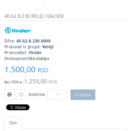
Kablovi
i
40.62.8.230 RELEJ 10A230V
priključci
Kućna
tehnika
Šifra:
40.62.8.230.0000
Proizvod iz grupe:
Releji
Poslovna
Proizvođač:
Finder
oprema,računari
Dostupnost:
Na stanju
1.500,00
Strujni
RSD.
program
1.250,00
RSD.
Bez PDV-a:
Količina
U korpu
Opis