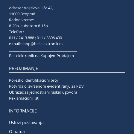
Adresa : Vojislava Ilića 42,
11000 Beograd
Radno vreme:
8-20h, subotom 8-15h
Telefon :
011 / 2413.888 ; 011 / 3806.430
e-mail:
shop@belielektronik.rs
______________________________________
Beli elektronik na KupujemProdajem
PREUZIMANJE
Poresko identifikacioni broj
Potvrda o izvršenom evidentiranju za PDV
Obrazac za jednostrani raskid ugovora
Reklamacioni list
INFORMACIJE
Uslovi poslovanja
O nama