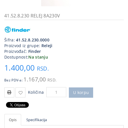
Kablovi
i
41.52.8.230 RELEJ 8A230V
priključci
Kućna
tehnika
Šifra:
41.52.8.230.0000
Proizvod iz grupe:
Releji
Poslovna
Proizvođač:
Finder
oprema,računari
Dostupnost:
Na stanju
1.400,00
Strujni
RSD.
program
1.167,00
RSD.
Bez PDV-a:
Količina
U korpu
Opis
Specifikacija