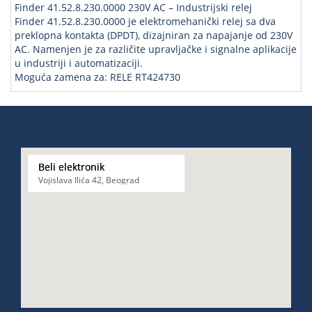
Finder 41.52.8.230.0000 230V AC – Industrijski relej
Finder 41.52.8.230.0000 je elektromehanički relej sa dva
preklopna kontakta (DPDT), dizajniran za napajanje od 230V
AC. Namenjen je za različite upravljačke i signalne aplikacije
u industriji i automatizaciji.
Moguća zamena za: RELE RT424730
Beli elektronik
Vojislava Ilića 42, Beograd