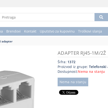
na
Brendovi
Kontakt
Uputstvo za kupovinu
Troškovi slanja
i adapter
ADAPTER RJ45-1M/2Ž
Šifra:
1372
Proizvod iz grupe:
Telefonski
Dostupnost:
Nema na stanju
Nema na stanju