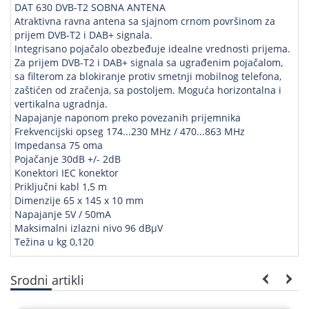
DAT 630 DVB-T2 SOBNA ANTENA
Atraktivna ravna antena sa sjajnom crnom površinom za
prijem DVB-T2 i DAB+ signala.
Integrisano pojačalo obezbeđuje idealne vrednosti prijema.
Za prijem DVB-T2 i DAB+ signala sa ugrađenim pojačalom,
sa filterom za blokiranje protiv smetnji mobilnog telefona,
zaštićen od zračenja, sa postoljem. Moguća horizontalna i
vertikalna ugradnja.
Napajanje naponom preko povezanih prijemnika
Frekvencijski opseg 174...230 MHz / 470...863 MHz
Impedansa 75 oma
Pojačanje 30dB +/- 2dB
Konektori IEC konektor
Priključni kabl 1,5 m
Dimenzije 65 x 145 x 10 mm
Napajanje 5V / 50mA
Maksimalni izlazni nivo 96 dBµV
Težina u kg 0,120
Srodni artikli