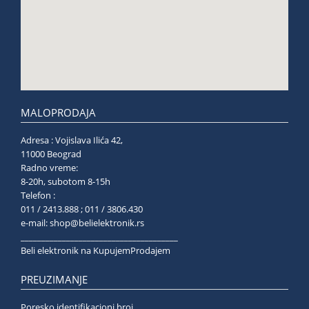
MALOPRODAJA
Adresa : Vojislava Ilića 42,
11000 Beograd
Radno vreme:
8-20h, subotom 8-15h
Telefon :
011 / 2413.888 ; 011 / 3806.430
e-mail:
shop@belielektronik.rs
______________________________________
Beli elektronik na KupujemProdajem
PREUZIMANJE
Poresko identifikacioni broj