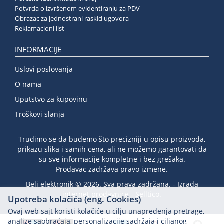
Potvrda o izvršenom evidentiranju za PDV
Obrazac za jednostrani raskid ugovora
Reklamacioni list
INFORMACIJE
Uslovi poslovanja
O nama
Uputstvo za kupovinu
Troškovi slanja
Trudimo se da budemo što precizniji u opisu proizvoda,
prikazu slika i samih cena, ali ne možemo garantovati da
su sve informacije kompletne i bez grešaka.
Prodavac zadržava pravo izmene.
Beli elektronik © 2026. Sva prava zadržana. -
Izrada
internet prodavnice
-
Selltico.
Upotreba kolačića (eng. Cookies)
Ovaj web sajt koristi kolačiće u cilju unapređenja pretrage,
analize saobraćaja, personalizacije sadržaja i ciljanog