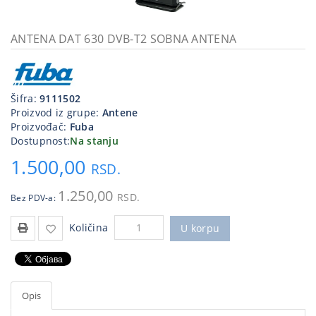
Kablovi
i
ANTENA DAT 630 DVB-T2 SOBNA ANTENA
priključci
Kućna
tehnika
Šifra:
9111502
Proizvod iz grupe:
Antene
Poslovna
Proizvođač:
Fuba
oprema,računari
Dostupnost:
Na stanju
1.500,00
Strujni
RSD.
program
1.250,00
RSD.
Bez PDV-a:
Količina
U korpu
Opis