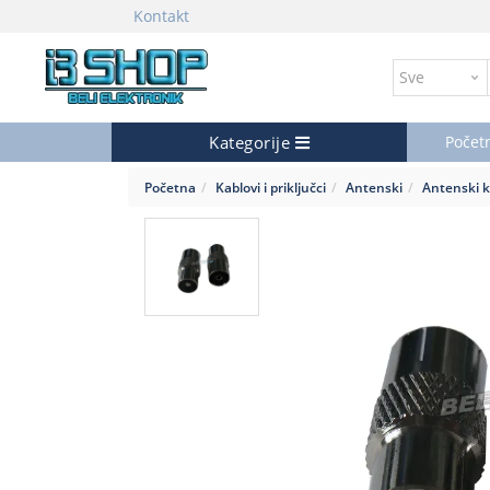
Kontakt
Kategorije
Počet
Početna
Kablovi i priključci
Antenski
Antenski 