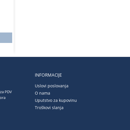
INFORMACIJE
Uslovi poslovanja
 za PDV
O nama
vora
Uputstvo za kupovinu
Troškovi slanja