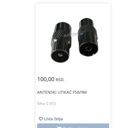
100,00
RSD.
ANTENSKI UTIKAČ FS8/9M
Šifra:
C-072
Lista želja