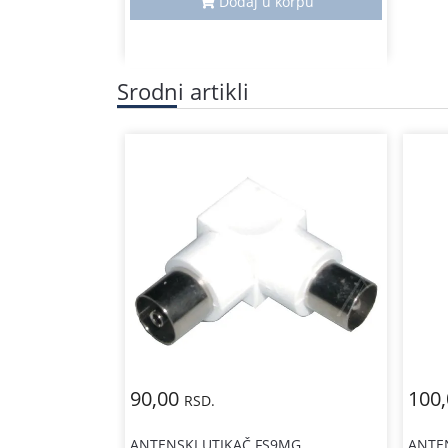
Dodaj u korpu
Srodni artikli
90,00
100
RSD.
ANTENSKI UTIKAČ FS9MG
ANTEN