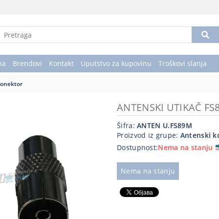
na
Brendovi
Kontakt
Uputstvo za kupovinu
Troškovi slanja
konektor
ANTENSKI UTIKAČ FS
Šifra:
ANTEN U.FS89M
Proizvod iz grupe:
Antenski k
Dostupnost:
Nema na stanju
Nema na stanju