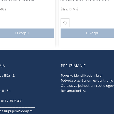
-072
Šifra:
RF M-Ž
U korpu
U korpu
JA
PREUZIMANJE
va Ilića 42,
Poresko identifikacioni broj
ograd
Potvrda o izvršenom evidentiranju
Obrazac za jednostrani raskid ugo
ubotom 8-15h
Reklamacioni list
; 011 / 3806.430
________________________
k na KupujemProdajem