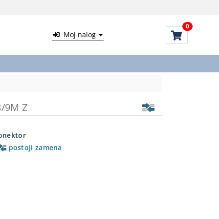
0
Moj nalog
8/9M Z
onektor
postoji zamena