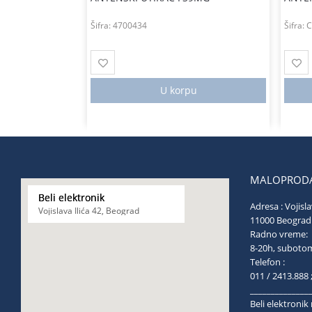
Šifra:
4700434
Šifra:
C
U korpu
MALOPRODA
Beli elektronik
Adresa : Vojisla
Vojislava Ilića 42, Beograd
11000 Be
Radno vreme:
8-20h, s
Telefon :
011 / 2413.888 
______________
Beli elektroni