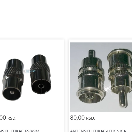
,00
80,00
RSD.
RSD.
SKI UTIKAČ FS8/9M
ANTENSKI UTIKAČ-UTIČNICA