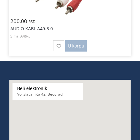
200,00
RSD.
AUDIO KABL A49-3.0
Šifra:
A49-3
U korpu
Beli elektronik
Vojislava Ilića 42, Beograd