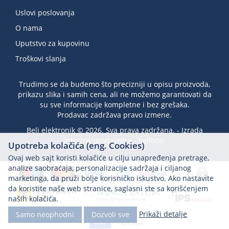
Uslovi poslovanja
O nama
Uputstvo za kupovinu
Troškovi slanja
Trudimo se da budemo što precizniji u opisu proizvoda,
prikazu slika i samih cena, ali ne možemo garantovati da
su sve informacije kompletne i bez grešaka.
Prodavac zadržava pravo izmene.
Beli elektronik © 2026. Sva prava zadržana. -
Izrada
internet prodavnice
-
Selltico.
Upotreba kolačića (eng. Cookies)
Ovaj web sajt koristi kolačiće u cilju unapređenja pretrage,
analize saobraćaja, personalizacije sadržaja i ciljanog
marketinga, da pruži bolje korisničko iskustvo. Ako nastavite
da koristite naše web stranice, saglasni ste sa korišćenjem
naših kolačića.
Prikaži detalje
Samo neophodni
Dozvoli sve