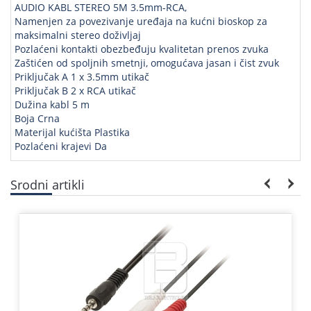
AUDIO KABL STEREO 5M 3.5mm-RCA,
Namenjen za povezivanje uređaja na kućni bioskop za
maksimalni stereo doživljaj
Pozlaćeni kontakti obezbeđuju kvalitetan prenos zvuka
Zaštićen od spoljnih smetnji, omogućava jasan i čist zvuk
Priključak A 1 x 3.5mm utikač
Priključak B 2 x RCA utikač
Dužina kabl 5 m
Boja Crna
Materijal kućišta Plastika
Pozlaćeni krajevi Da
Srodni artikli