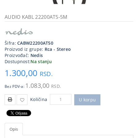
Kablovi
i
AUDIO KABL 22200AT5-5M
priključci
Kućna
tehnika
Šifra:
CABW22200AT50
Proizvod iz grupe:
Rca - Stereo
Poslovna
Proizvođač:
Nedis
oprema,računari
Dostupnost:
Na stanju
1.300,00
Strujni
RSD.
program
1.083,00
RSD.
Bez PDV-a:
Količina
U korpu
Opis