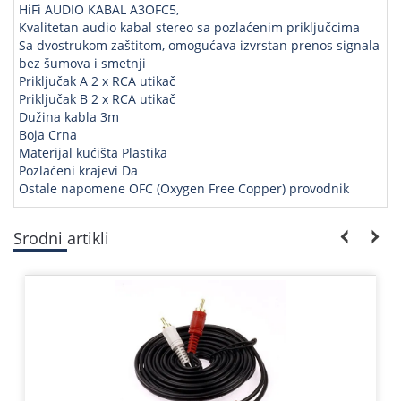
HiFi AUDIO KABAL A3OFC5,
Kvalitetan audio kabal stereo sa pozlaćenim priključcima
Sa dvostrukom zaštitom, omogućava izvrstan prenos signala
bez šumova i smetnji
Priključak A 2 x RCA utikač
Priključak B 2 x RCA utikač
Dužina kabla 3m
Boja Crna
Materijal kućišta Plastika
Pozlaćeni krajevi Da
Ostale napomene OFC (Oxygen Free Copper) provodnik
Srodni artikli