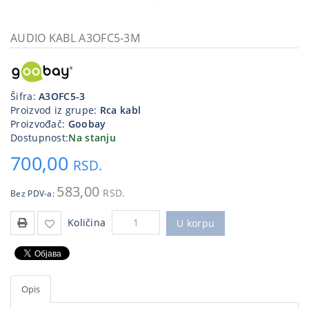
Kablovi
i
AUDIO KABL A3OFC5-3M
priključci
Kućna
tehnika
Šifra:
A3OFC5-3
Proizvod iz grupe:
Rca kabl
Poslovna
Proizvođač:
Goobay
oprema,računari
Dostupnost:
Na stanju
700,00
Strujni
RSD.
program
583,00
RSD.
Bez PDV-a:
Količina
U korpu
Opis