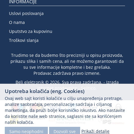
INFORMACIJE
Uslovi poslovanja
O nama
Uputstvo za kupovinu
Troškovi slanja
Trudimo se da budemo što precizniji u opisu proizvoda,
prikazu slika i samih cena, ali ne možemo garantovati da
su sve informacije kompletne i bez grešaka.
Prodavac zadržava pravo izmene.
Beli elektronik © 2026. Sva prava zadržana. -
Izrada
internet prodavnice
-
Selltico.
Upotreba kolačića (eng. Cookies)
Ovaj web sajt koristi kolačiće u cilju unapređenja pretrage,
analize saobraćaja, personalizacije sadržaja i ciljanog
marketinga, da pruži bolje korisničko iskustvo. Ako nastavite
da koristite naše web stranice, saglasni ste sa korišćenjem
naših kolačića.
Prikaži detalje
Samo neophodni
Dozvoli sve