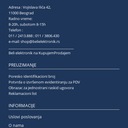
Adresa : Vojislava Ilića 42,
11000 Beograd
Radno vreme:
8-20h, subotom 8-15h
Telefon :
011 / 2413.888 ; 011 / 3806.430
e-mail:
shop@belielektronik.rs
______________________________________
Beli elektronik na KupujemProdajem
PREUZIMANJE
Poresko identifikacioni broj
Potvrda o izvršenom evidentiranju za PDV
Obrazac za jednostrani raskid ugovora
Reklamacioni list
INFORMACIJE
Uslovi poslovanja
O nama