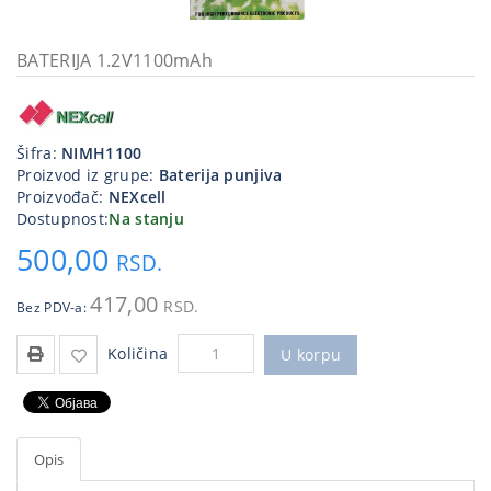
Kablovi
i
BATERIJA 1.2V1100mAh
priključci
Kućna
tehnika
Šifra:
NIMH1100
Proizvod iz grupe:
Baterija punjiva
Poslovna
Proizvođač:
NEXcell
oprema,računari
Dostupnost:
Na stanju
500,00
Strujni
RSD.
program
417,00
RSD.
Bez PDV-a:
Količina
U korpu
Opis