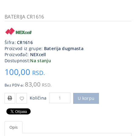
Kablovi
i
BATERIJA CR1616
priključci
Kućna
tehnika
Šifra:
CR1616
Proizvod iz grupe:
Baterija dugmasta
Poslovna
Proizvođač:
NEXcell
oprema,računari
Dostupnost:
Na stanju
100,00
Strujni
RSD.
program
83,00
RSD.
Bez PDV-a:
Količina
U korpu
Opis