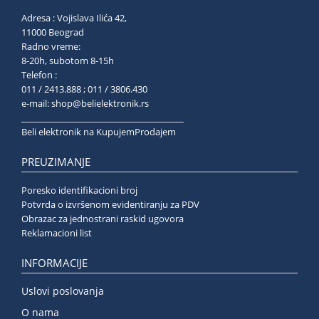
Adresa : Vojislava Ilića 42,
11000 Beograd
Radno vreme:
8-20h, subotom 8-15h
Telefon :
011 / 2413.888 ; 011 / 3806.430
e-mail:
shop@belielektronik.rs
______________________________________
Beli elektronik na KupujemProdajem
PREUZIMANJE
Poresko identifikacioni broj
Potvrda o izvršenom evidentiranju za PDV
Obrazac za jednostrani raskid ugovora
Reklamacioni list
INFORMACIJE
Uslovi poslovanja
O nama