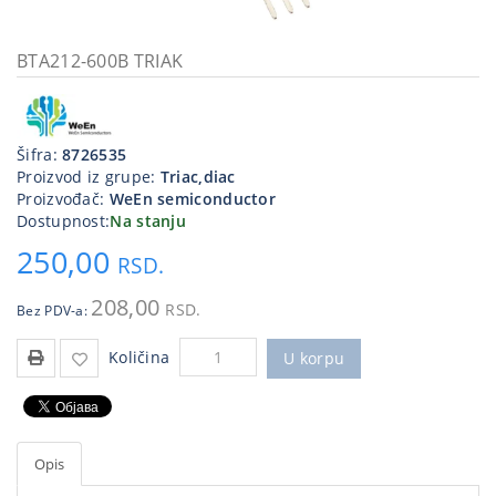
Kablovi
i
BTA212-600B TRIAK
priključci
Kućna
tehnika
Šifra:
8726535
Proizvod iz grupe:
Triac,diac
Poslovna
Proizvođač:
WeEn semiconductor
oprema,računari
Dostupnost:
Na stanju
250,00
Strujni
RSD.
program
208,00
RSD.
Bez PDV-a:
Količina
U korpu
Opis