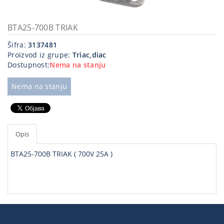
Kablovi
i
BTA25-700B TRIAK
priključci
Šifra:
3137481
Proizvod iz grupe:
Triac,diac
Kućna
Dostupnost:
Nema na stanju
tehnika
Poslovna
Nema na stanju
oprema,računari
Strujni
program
Opis
BTA25-700B TRIAK ( 700V 25A )