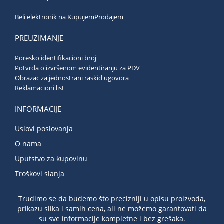
______________________________________
Beli elektronik na KupujemProdajem
PREUZIMANJE
Poresko identifikacioni broj
Potvrda o izvršenom evidentiranju za PDV
Obrazac za jednostrani raskid ugovora
Reklamacioni list
INFORMACIJE
Uslovi poslovanja
O nama
Uputstvo za kupovinu
Troškovi slanja
Trudimo se da budemo što precizniji u opisu proizvoda,
prikazu slika i samih cena, ali ne možemo garantovati da
su sve informacije kompletne i bez grešaka.