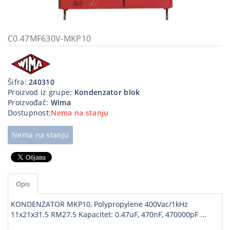
Kablovi
i
priključci
C0.47MF630V-MKP10
Kućna
tehnika
Šifra:
240310
Poslovna
Proizvod iz grupe:
Kondenzator blok
oprema,računari
Proizvođač:
Wima
Dostupnost:
Nema na stanju
Strujni
program
Nema na stanju
Opis
KONDENZATOR MKP10, Polypropylene 400Vac/1kHz
11x21x31.5 RM27.5 Kapacitet: 0.47uF, 470nF, 470000pF ...