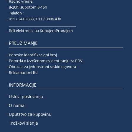
Radno vreme:
8-20h, subotom 8-15h
Telefon :
011 / 2413.888 ; 011 / 3806.430
______________________________________
Beli elektronik na KupujemProdajem
PREUZIMANJE
Poresko identifikacioni broj
Potvrda o izvršenom evidentiranju za PDV
Obrazac za jednostrani raskid ugovora
Reklamacioni list
INFORMACIJE
Uslovi poslovanja
O nama
Uputstvo za kupovinu
Troškovi slanja