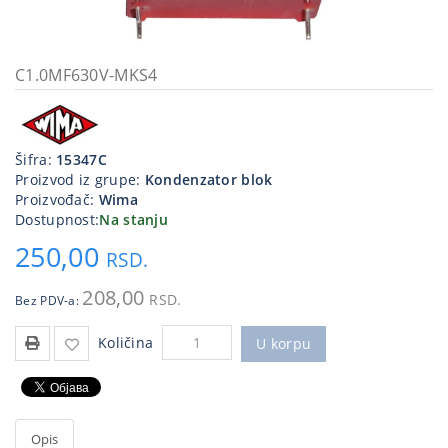
Kablovi
i
priključci
C1.0MF630V-MKS4
Kućna
tehnika
Šifra:
15347C
Poslovna
Proizvod iz grupe:
Kondenzator blok
oprema,računari
Proizvođač:
Wima
Dostupnost:
Na stanju
Strujni
250,00
program
RSD.
208,00
RSD.
Bez PDV-a:
Količina
U korpu
Opis