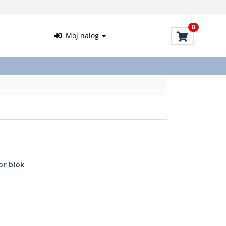
0
Moj nalog
or blok