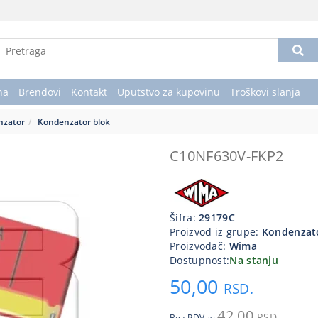
na
Brendovi
Kontakt
Uputstvo za kupovinu
Troškovi slanja
nzator
Kondenzator blok
C10NF630V-FKP2
Šifra:
29179C
Proizvod iz grupe:
Kondenzat
Proizvođač:
Wima
Dostupnost:
Na stanju
50,00
RSD.
42,00
RSD.
Bez PDV-a: