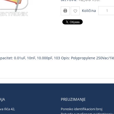
Količina
acitet: 0.01uF, 10nF, 10.000pF, 103 Opis: Polypropylene 250Vac/1
JA
PREUZIMANJE
va Ilića 42,
Poresko identifikacioni broj