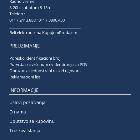
Radno vreme:
8-20h, subotom 8-15h
Telefon :
011 / 2413.888 ; 011 / 3806.430
______________________________________
Beli elektronik na KupujemProdajem
PREUZIMANJE
Poresko identifikacioni broj
Potvrda o izvršenom evidentiranju za PDV
Obrazac za jednostrani raskid ugovora
Reklamacioni list
INFORMACIJE
Uslovi poslovanja
O nama
Uputstvo za kupovinu
Troškovi slanja