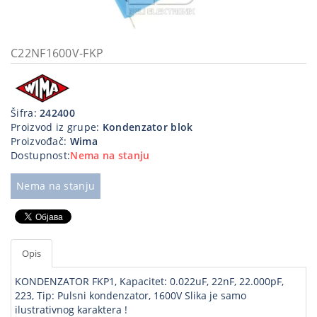
Kablovi
i
priključci
C22NF1600V-FKP
Kućna
tehnika
Šifra:
242400
Poslovna
Proizvod iz grupe:
Kondenzator blok
oprema,računari
Proizvođač:
Wima
Dostupnost:
Nema na stanju
Strujni
program
Nema na stanju
Opis
KONDENZATOR FKP1, Kapacitet: 0.022uF, 22nF, 22.000pF,
223, Tip: Pulsni kondenzator, 1600V Slika je samo
ilustrativnog karaktera !