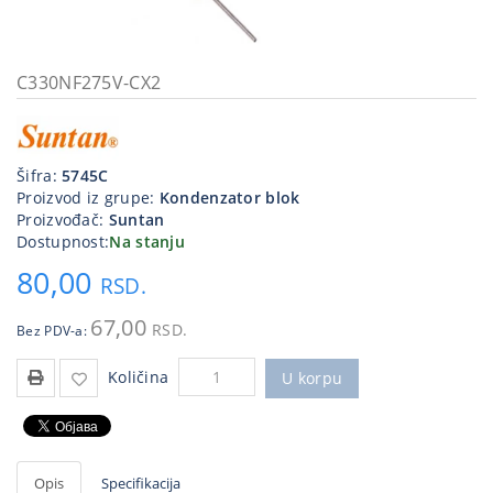
Kablovi
i
priključci
C330NF275V-CX2
Kućna
tehnika
Šifra:
5745C
Poslovna
Proizvod iz grupe:
Kondenzator blok
oprema,računari
Proizvođač:
Suntan
Dostupnost:
Na stanju
Strujni
80,00
program
RSD.
67,00
RSD.
Bez PDV-a:
Količina
U korpu
Opis
Specifikacija