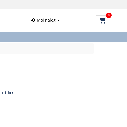
0
Moj nalog
or blok