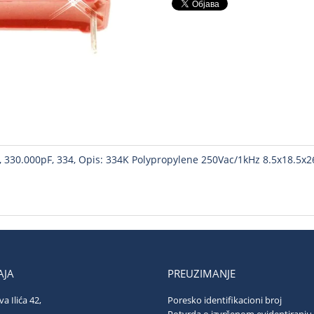
30.000pF, 334, Opis: 334K Polypropylene 250Vac/1kHz 8.5x18.5x26.
JA
PREUZIMANJE
va Ilića 42,
Poresko identifikacioni broj