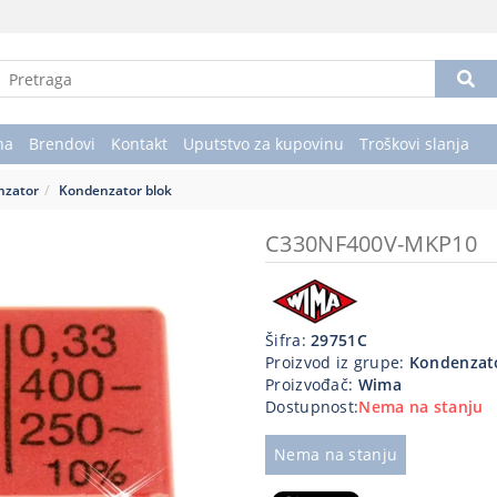
na
Brendovi
Kontakt
Uputstvo za kupovinu
Troškovi slanja
nzator
Kondenzator blok
C330NF400V-MKP10
Šifra:
29751C
Proizvod iz grupe:
Kondenzat
Proizvođač:
Wima
Dostupnost:
Nema na stanju
Nema na stanju