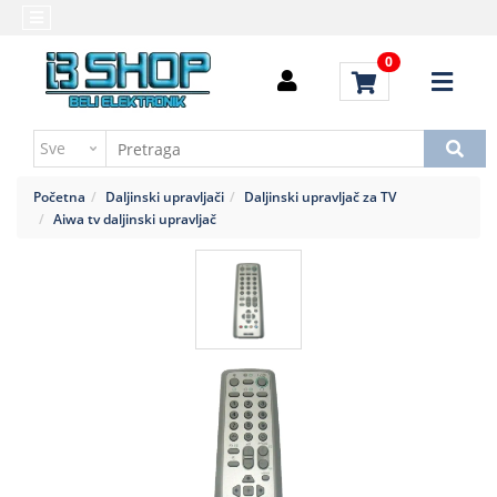
Kategorije
Početna
0
Alati
Brendovi
i
Kontakt
instrumenti
Uputstvo
Baterija,punjač
za
Početna
Daljinski upravljači
Daljinski upravljač za TV
kupovinu
Daljinski
Aiwa tv daljinski upravljač
upravljači
Troškovi
slanja
Elektromehaničke
komponente
Elektronske
komponente
aktivne
Elektronske
komponente
pasivne