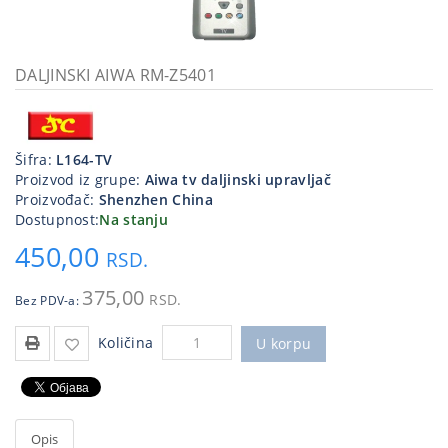
Kablovi
i
priključci
DALJINSKI AIWA RM-Z5401
Kućna
tehnika
Šifra:
L164-TV
Poslovna
Proizvod iz grupe:
Aiwa tv daljinski upravljač
oprema,računari
Proizvođač:
Shenzhen China
Dostupnost:
Na stanju
Strujni
450,00
program
RSD.
375,00
RSD.
Bez PDV-a:
Količina
U korpu
Opis