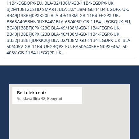
11B4-EGBQPX-EU, BLA-32/138M-GB-11B4-EGDPX-UK,
BJ2M138T2CSHD SMART, BLA-32/138M-GB-11B4-EGDPX-UK,
BB49J138BFJ0PXK20L BLA-49/138M-GB-11B4-FEGPX-UK,
BB65A405BHN0UXE44V BLA-65/405P-GB-11B4-UEGBQUX-EU,
BC49J138BFJ0PXK23C BLA-49/138M-GB-11B4-FEGPX-UK,
BB40J138BFJ0PXK23B BLA-40/138M-GB-11B4-FEGPX-UK,
BB32J138BHJDPXK20J BLA-32/138M-GB-11B4-EGDPX-UK, BLA-
50/405V-GB-11B4-UEGBQPX-EU, BA50A405BHN0PXE46Z, 50-
405V-GB-11B4-UEGQPF-UK ...
Beli elektronik
Vojislava Ilića 42, Beograd