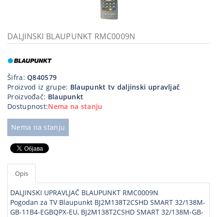
Kablovi
i
priključci
DALJINSKI BLAUPUNKT RMC0009N
Kućna
tehnika
Šifra:
Q840579
Poslovna
Proizvod iz grupe:
Blaupunkt tv daljinski upravljač
oprema,računari
Proizvođač:
Blaupunkt
Dostupnost:
Nema na stanju
Strujni
program
Nema na stanju
Opis
DALJINSKI UPRAVLJAČ BLAUPUNKT RMC0009N
Pogodan za TV Blaupunkt BJ2M138T2CSHD SMART 32/138M-
GB-11B4-EGBQPX-EU, BJ2M138T2CSHD SMART 32/138M-GB-