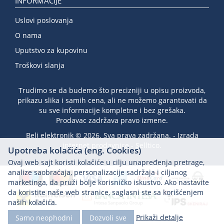
INFORMACIJE
Uslovi poslovanja
O nama
Uputstvo za kupovinu
Troškovi slanja
Trudimo se da budemo što precizniji u opisu proizvoda,
prikazu slika i samih cena, ali ne možemo garantovati da
su sve informacije kompletne i bez grešaka.
Prodavac zadržava pravo izmene.
Beli elektronik © 2026. Sva prava zadržana. -
Izrada
internet prodavnice
-
Selltico.
Upotreba kolačića (eng. Cookies)
Ovaj web sajt koristi kolačiće u cilju unapređenja pretrage,
analize saobraćaja, personalizacije sadržaja i ciljanog
marketinga, da pruži bolje korisničko iskustvo. Ako nastavite
da koristite naše web stranice, saglasni ste sa korišćenjem
naših kolačića.
Prikaži detalje
Samo neophodni
Dozvoli sve