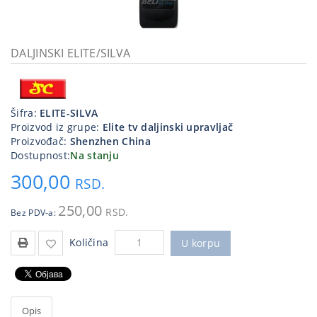
Kablovi
i
priključci
DALJINSKI ELITE/SILVA
Kućna
tehnika
Šifra:
ELITE-SILVA
Poslovna
Proizvod iz grupe:
Elite tv daljinski upravljač
oprema,računari
Proizvođač:
Shenzhen China
Dostupnost:
Na stanju
Strujni
300,00
program
RSD.
250,00
RSD.
Bez PDV-a:
Količina
U korpu
Opis