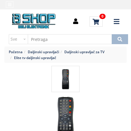
Kategorije
Početna
0
Alati
Brendovi
i
Kontakt
instrumenti
Uputstvo
Baterija,punjač
za
Početna
Daljinski upravljači
Daljinski upravljač za TV
kupovinu
Daljinski
Elite tv daljinski upravljač
upravljači
Troškovi
slanja
Elektromehaničke
komponente
Elektronske
komponente
aktivne
Elektronske
komponente
pasivne