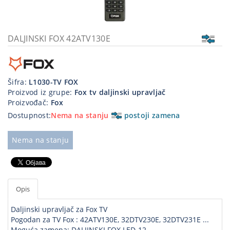
Kablovi
i
priključci
DALJINSKI FOX 42ATV130E
Kućna
tehnika
Šifra:
L1030-TV FOX
Poslovna
Proizvod iz grupe:
Fox tv daljinski upravljač
oprema,računari
Proizvođač:
Fox
Dostupnost:
Nema na stanju
postoji zamena
Strujni
program
Nema na stanju
Opis
Daljinski upravljač za Fox TV
Pogodan za TV Fox : 42ATV130E, 32DTV230E, 32DTV231E ...
Moguća zamena: DALJINSKI FOX LED-12