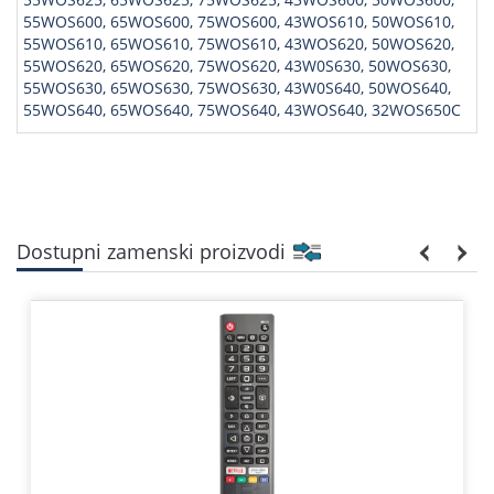
55WOS600, 65WOS600, 75WOS600, 43WOS610, 50WOS610,
55WOS610, 65WOS610, 75WOS610, 43WOS620, 50WOS620,
55WOS620, 65WOS620, 75WOS620, 43W0S630, 50WOS630,
55WOS630, 65WOS630, 75WOS630, 43W0S640, 50WOS640,
55WOS640, 65WOS640, 75WOS640, 43WOS640, 32WOS650C
Dostupni zamenski proizvodi