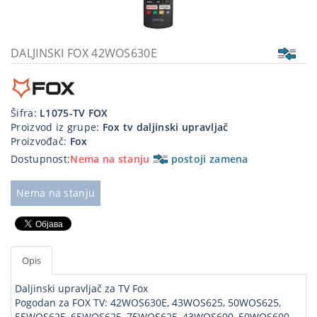
Kablovi
i
priključci
DALJINSKI FOX 42WOS630E
Kućna
tehnika
Šifra:
L1075-TV FOX
Poslovna
Proizvod iz grupe:
Fox tv daljinski upravljač
oprema,računari
Proizvođač:
Fox
Dostupnost:
Nema na stanju
postoji zamena
Strujni
program
Nema na stanju
Opis
Daljinski upravljač za TV Fox
Pogodan za FOX TV: 42WOS630E, 43WOS625, 50WOS625,
55WOS625, 65WOS625, 75WOS625, 43WOS600, 50WOS600,