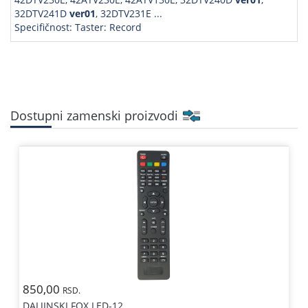
32DTV241D
ver01
, 32DTV231E ...
Specifičnost: Taster: Record
Dostupni zamenski proizvodi
850,00
RSD.
DALJINSKI FOX LED-12