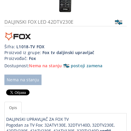
Kablovi
i
priključci
DALJINSKI FOX LED 42DTV230E
Kućna
tehnika
Šifra:
L1018-TV FOX
Poslovna
Proizvod iz grupe:
Fox tv daljinski upravljač
oprema,računari
Proizvođač:
Fox
Dostupnost:
Nema na stanju
postoji zamena
Strujni
program
Nema na stanju
Opis
DALJINSKI UPRAVLJAČ ZA FOX TV
Pogodan za TV Fox: 32ATV130E, 32DTV140D, 32DTV230E,
42DTV230E, 42ATV230E, 42ATV130E, 32DTV240D
ver01
,