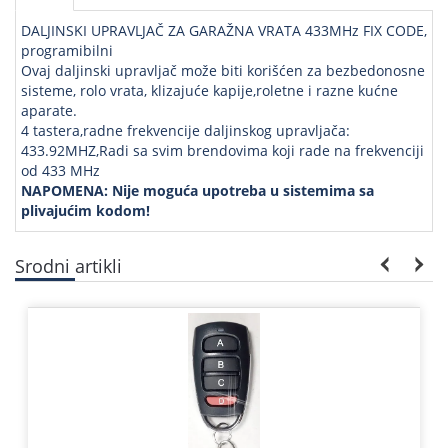
DALJINSKI UPRAVLJAČ ZA GARAŽNA VRATA 433MHz FIX CODE,
programibilni
Ovaj daljinski upravljač može biti korišćen za bezbedonosne
sisteme, rolo vrata, klizajuće kapije,roletne i razne kućne
aparate.
4 tastera,radne frekvencije daljinskog upravljača:
433.92MHZ,Radi sa svim brendovima koji rade na frekvenciji
od 433 MHz
NAPOMENA: Nije moguća upotreba u sistemima sa
plivajućim kodom!
Srodni artikli