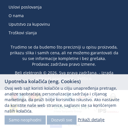
Uslovi poslovanja
O nama
Uputstvo za kupovinu
Troškovi slanja
Trudimo se da budemo što precizniji u opisu proizvoda,
prikazu slika i samih cena, ali ne možemo garantovati da
su sve informacije kompletne i bez grešaka.
Prodavac zadržava pravo izmene.
Beli elektronik © 2026. Sva prava zadržana. -
Izrada
internet prodavnice
-
Selltico.
Upotreba kolačića (eng. Cookies)
Ovaj web sajt koristi kolačiće u cilju unapređenja pretrage,
analize saobraćaja, personalizacije sadržaja i ciljanog
marketinga, da pruži bolje korisničko iskustvo. Ako nastavite
da koristite naše web stranice, saglasni ste sa korišćenjem
naših kolačića.
Prikaži detalje
Samo neophodni
Dozvoli sve