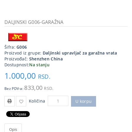
Kablovi
i
priključci
DALJINSKI G006-GARAŽNA
Kućna
tehnika
Šifra:
G006
Poslovna
Proizvod iz grupe:
Daljinski upravljač za garažna vrata
oprema,računari
Proizvođač:
Shenzhen China
Dostupnost:
Na stanju
Strujni
1.000,00
program
RSD.
833,00
RSD.
Bez PDV-a:
Količina
U korpu
Opis