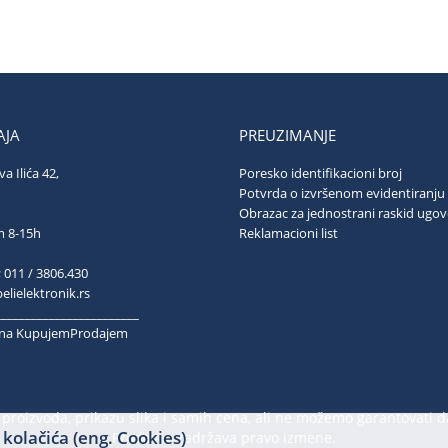
JA
PREUZIMANJE
va Ilića 42,
Poresko identifikacioni broj
ograd
Potvrda o izvršenom evidentiranju
Obrazac za jednostrani raskid ugo
ubotom 8-15h
Reklamacioni list
; 011 / 3806.430
lielektronik.rs
________________________
k na KupujemProdajem
proizvoda, prikazu slika i samih cena, ali ne možemo garantovati d
kolačića (eng. Cookies)
Prodavac zadržava pravo izmene.