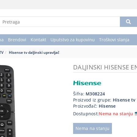
na
Brendovi
Kontakt
Uputstvo za kupovinu
Troškovi slanja
 TV
Hisense tv daljinski upravljač
DALJINSKI HISENSE 
Šifra:
M308224
Proizvod iz grupe:
Hisense tv 
Proizvođač:
Hisense
Dostupnost:
Nema na stanju
Nema na stanju