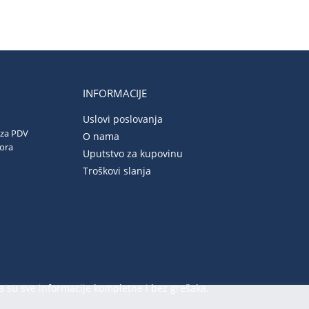
INFORMACIJE
Uslovi poslovanja
 za PDV
O nama
vora
Uputstvo za kupovinu
Troškovi slanja
a su sve informacije kompletne i bez grešaka.