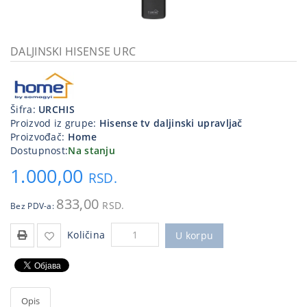
Kablovi
i
priključci
DALJINSKI HISENSE URC
Kućna
tehnika
Šifra:
URCHIS
Poslovna
Proizvod iz grupe:
Hisense tv daljinski upravljač
oprema,računari
Proizvođač:
Home
Dostupnost:
Na stanju
Strujni
1.000,00
program
RSD.
833,00
RSD.
Bez PDV-a:
Količina
U korpu
Opis