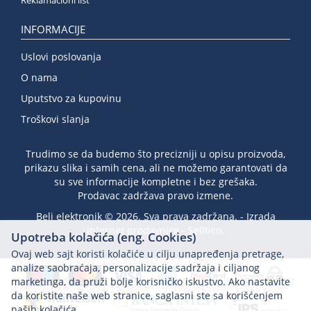
INFORMACIJE
Uslovi poslovanja
O nama
Uputstvo za kupovinu
Troškovi slanja
Trudimo se da budemo što precizniji u opisu proizvoda,
prikazu slika i samih cena, ali ne možemo garantovati da
su sve informacije kompletne i bez grešaka.
Prodavac zadržava pravo izmene.
Beli elektronik © 2026. Sva prava zadržana. -
Izrada
internet prodavnice
-
Selltico.
Upotreba kolačića (eng. Cookies)
Ovaj web sajt koristi kolačiće u cilju unapređenja pretrage,
analize saobraćaja, personalizacije sadržaja i ciljanog
marketinga, da pruži bolje korisničko iskustvo. Ako nastavite
da koristite naše web stranice, saglasni ste sa korišćenjem
naših kolačića.