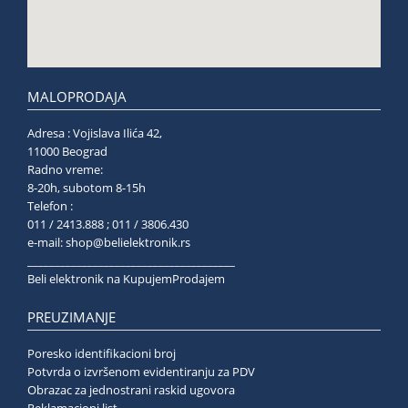
MALOPRODAJA
Adresa : Vojislava Ilića 42,
11000 Beograd
Radno vreme:
8-20h, subotom 8-15h
Telefon :
011 / 2413.888 ; 011 / 3806.430
e-mail:
shop@belielektronik.rs
______________________________________
Beli elektronik na KupujemProdajem
PREUZIMANJE
Poresko identifikacioni broj
Potvrda o izvršenom evidentiranju za PDV
Obrazac za jednostrani raskid ugovora
Reklamacioni list