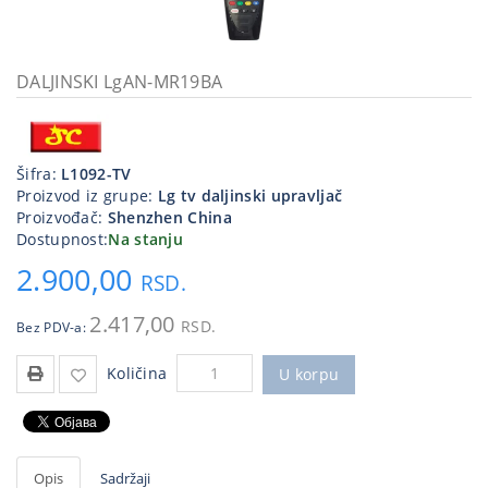
Kablovi
i
priključci
DALJINSKI LgAN-MR19BA
Kućna
tehnika
Šifra:
L1092-TV
Poslovna
Proizvod iz grupe:
Lg tv daljinski upravljač
oprema,računari
Proizvođač:
Shenzhen China
Dostupnost:
Na stanju
Strujni
2.900,00
program
RSD.
2.417,00
RSD.
Bez PDV-a:
Količina
U korpu
Opis
Sadržaji