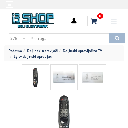
Kategorije
Početna
0
Alati
Brendovi
i
Kontakt
instrumenti
Uputstvo
Baterija,punjač
za
Početna
Daljinski upravljači
Daljinski upravljač za TV
kupovinu
Daljinski
Lg tv daljinski upravljač
upravljači
Troškovi
slanja
Elektromehaničke
komponente
Elektronske
komponente
aktivne
Elektronske
komponente
pasivne