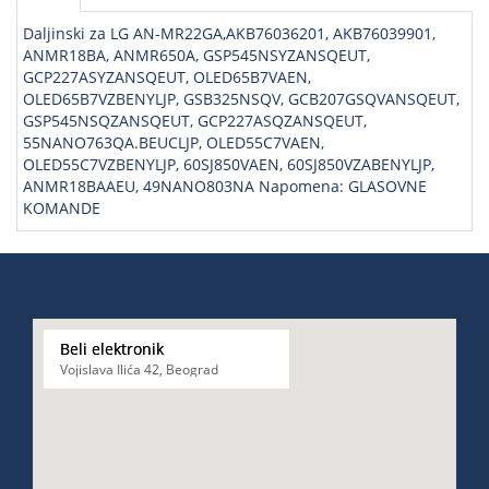
Daljinski za LG AN-MR22GA,AKB76036201, AKB76039901,
ANMR18BA, ANMR650A, GSP545NSYZANSQEUT,
GCP227ASYZANSQEUT, OLED65B7VAEN,
OLED65B7VZBENYLJP, GSB325NSQV, GCB207GSQVANSQEUT,
GSP545NSQZANSQEUT, GCP227ASQZANSQEUT,
55NANO763QA.BEUCLJP, OLED55C7VAEN,
OLED55C7VZBENYLJP, 60SJ850VAEN, 60SJ850VZABENYLJP,
ANMR18BAAEU, 49NANO803NA Napomena: GLASOVNE
KOMANDE
Beli elektronik
Vojislava Ilića 42, Beograd