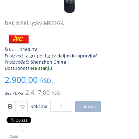
Kablovi
i
priključci
DALJINSKI LgAN-MR22GA
Kućna
tehnika
Šifra:
L1160-TV
Poslovna
Proizvod iz grupe:
Lg tv daljinski upravljač
oprema,računari
Proizvođač:
Shenzhen China
Dostupnost:
Na stanju
Strujni
2.900,00
program
RSD.
2.417,00
RSD.
Bez PDV-a:
Količina
U korpu
Opis