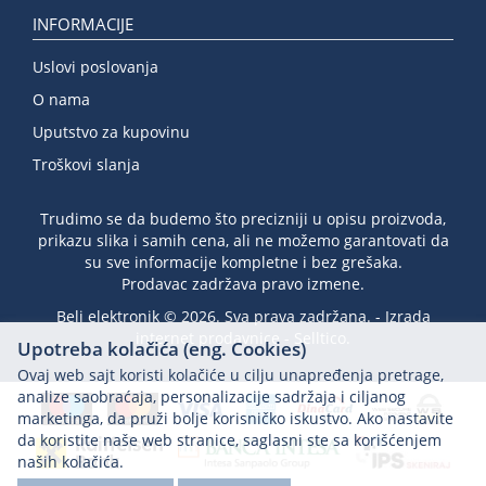
INFORMACIJE
Uslovi poslovanja
O nama
Uputstvo za kupovinu
Troškovi slanja
Trudimo se da budemo što precizniji u opisu proizvoda,
prikazu slika i samih cena, ali ne možemo garantovati da
su sve informacije kompletne i bez grešaka.
Prodavac zadržava pravo izmene.
Beli elektronik © 2026. Sva prava zadržana. -
Izrada
internet prodavnice
-
Selltico.
Upotreba kolačića (eng. Cookies)
Ovaj web sajt koristi kolačiće u cilju unapređenja pretrage,
analize saobraćaja, personalizacije sadržaja i ciljanog
marketinga, da pruži bolje korisničko iskustvo. Ako nastavite
da koristite naše web stranice, saglasni ste sa korišćenjem
naših kolačića.